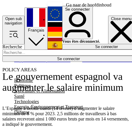
Ga naar de hoofdinhoud
Se connecter
Open sub
Close menu
English
navigation
Français
Deutsch
Vous êtes déconnecté.
Recherche
Se connecter
Español
Lumières éteintes
Se connecter
Rapporteur
Politique
Économie
Newsletters
Evénements
Em
POLICY AREAS
Le gouvernement espagnol va
Economie
augmenter le salaire minimum
Politique
Agriculture et Alimentation
Santé
Technologies
Energie, Environnement et Transport
L’Espagne a décidé mardi (14 février) d’augmenter le salaire
Défense
minimum de 8 % pour 2023. 2,5 millions de travailleurs à bas
salaires recevront ainsi 1 080 euros bruts par mois en 14 versements,
a indiqué le gouvernement.