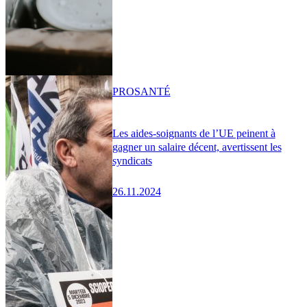
PRO
SANTÉ
Les aides-soignants de l’UE peinent à
gagner un salaire décent, avertissent les
syndicats
26.11.2024