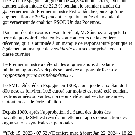
Le SMI en Espagne a augmenté de 46,8 % depuis 2019, avec une
augmentation initiale de 22,3 % pendant le premier mandat du
gouvernement du Premier ministre Pedro Sánchez, ainsi qu’une
augmentation de 20 % pendant les quatre années du mandat du
gouvernement de coalition PSOE-Unidas Podemos.
Dans un récent discours devant le Sénat, M. Sánchez a rappelé la
perte de pouvoir d’achat en Espagne au cours de la dernière
décennie, qu’il a attribuée à un manque de responsabilité politique et
également au manque de
« solidarité »
du secteur privé avec la
classe ouvrière.
Le Premier ministre a défendu les augmentations du salaire
minimum approuvées depuis son arrivée au pouvoir face à
«
l’opposition ferme des néolibéraux »
.
Le SMI a été créé en Espagne en 1963, alors que le taux était de 1
800 pesetas (environ 10,8 euros) par mois et est resté gelé pendant
les trois années suivantes, il a depuis été actualisé chaque année,
surtout en cas de forte inflation.
Depuis 1980, après l’approbation du Statut des droits des
travailleurs, le SMI est révisé annuellement après consultation des
organisations syndicales et patronales.
Feb 15, 2023 - 07:52
Dernière mise à jour: Jan 22, 2024 - 18:22