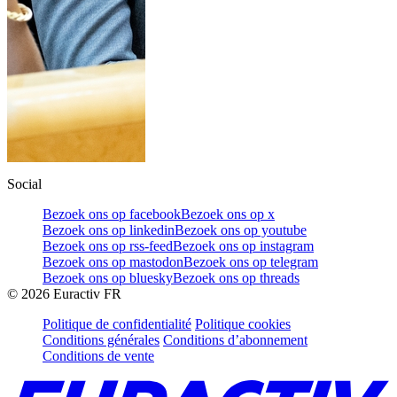
Social
Bezoek ons op facebook
Bezoek ons op x
Bezoek ons op linkedin
Bezoek ons op youtube
Bezoek ons op rss-feed
Bezoek ons op instagram
Bezoek ons op mastodon
Bezoek ons op telegram
Bezoek ons op bluesky
Bezoek ons op threads
©
2026
Euractiv FR
Politique de confidentialité
Politique cookies
Conditions générales
Conditions d’abonnement
Conditions de vente