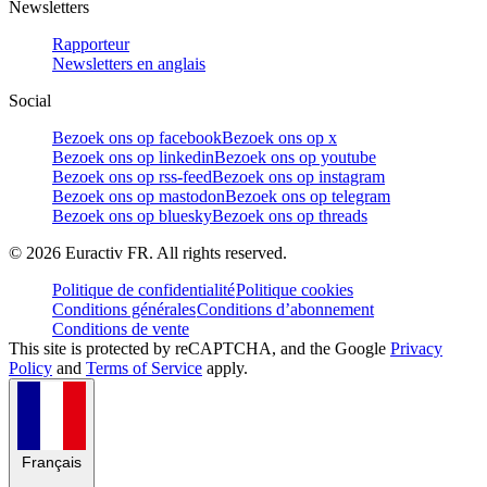
Newsletters
Rapporteur
Newsletters en anglais
Social
Bezoek ons op facebook
Bezoek ons op x
Bezoek ons op linkedin
Bezoek ons op youtube
Bezoek ons op rss-feed
Bezoek ons op instagram
Bezoek ons op mastodon
Bezoek ons op telegram
Bezoek ons op bluesky
Bezoek ons op threads
©
2026
Euractiv FR. All rights reserved.
Politique de confidentialité
Politique cookies
Conditions générales
Conditions d’abonnement
Conditions de vente
This site is protected by reCAPTCHA, and the Google
Privacy
Policy
and
Terms of Service
apply.
Français