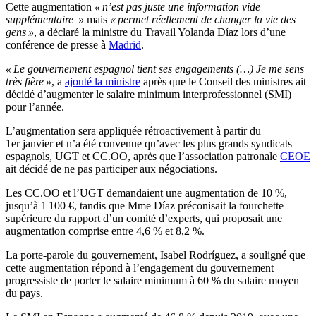
Cette augmentation
« n’est pas juste une information vide
supplémentaire »
mais
« permet réellement de changer la vie des
gens »
, a déclaré la ministre du Travail Yolanda Díaz lors d’une
conférence de presse à
Madrid
.
« Le gouvernement espagnol tient ses engagements (…) Je me sens
très fière »
, a
ajouté la ministre
après que le Conseil des ministres ait
décidé d’augmenter le salaire minimum interprofessionnel (SMI)
pour l’année.
L’augmentation sera appliquée rétroactivement à partir du
1er janvier et n’a été convenue qu’avec les plus grands syndicats
espagnols, UGT et CC.OO, après que l’association patronale
CEOE
ait décidé de ne pas participer aux négociations.
Les CC.OO et l’UGT demandaient une augmentation de 10 %,
jusqu’à 1 100 €, tandis que Mme Díaz préconisait la fourchette
supérieure du rapport d’un comité d’experts, qui proposait une
augmentation comprise entre 4,6 % et 8,2 %.
La porte-parole du gouvernement, Isabel Rodríguez, a souligné que
cette augmentation répond à l’engagement du gouvernement
progressiste de porter le salaire minimum à 60 % du salaire moyen
du pays.