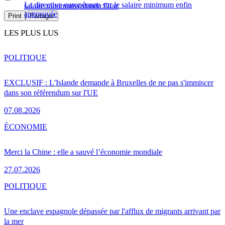
La directive européenne sur le salaire minimum enfin
salaire minimum
yolanda Diaz
approuvée
Print
Partager
LES PLUS LUS
POLITIQUE
EXCLUSIF : L'Islande demande à Bruxelles de ne pas s'immiscer
dans son référendum sur l'UE
07.08.2026
ÉCONOMIE
Merci la Chine : elle a sauvé l’économie mondiale
27.07.2026
POLITIQUE
Une enclave espagnole dépassée par l'afflux de migrants arrivant par
la mer