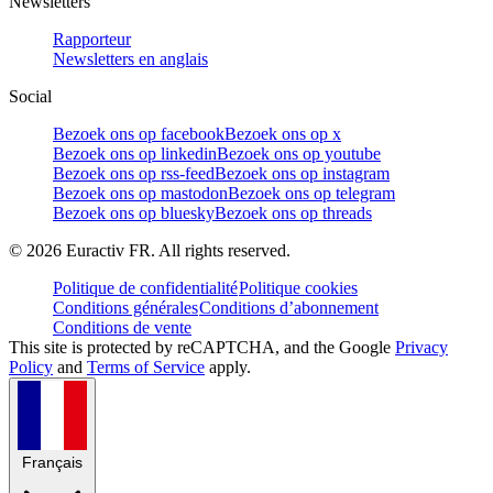
Newsletters
Rapporteur
Newsletters en anglais
Social
Bezoek ons op facebook
Bezoek ons op x
Bezoek ons op linkedin
Bezoek ons op youtube
Bezoek ons op rss-feed
Bezoek ons op instagram
Bezoek ons op mastodon
Bezoek ons op telegram
Bezoek ons op bluesky
Bezoek ons op threads
©
2026
Euractiv FR. All rights reserved.
Politique de confidentialité
Politique cookies
Conditions générales
Conditions d’abonnement
Conditions de vente
This site is protected by reCAPTCHA, and the Google
Privacy
Policy
and
Terms of Service
apply.
Français