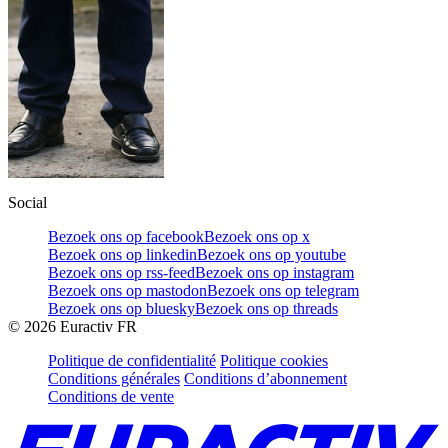
Social
Bezoek ons op facebook
Bezoek ons op x
Bezoek ons op linkedin
Bezoek ons op youtube
Bezoek ons op rss-feed
Bezoek ons op instagram
Bezoek ons op mastodon
Bezoek ons op telegram
Bezoek ons op bluesky
Bezoek ons op threads
©
2026
Euractiv FR
Politique de confidentialité
Politique cookies
Conditions générales
Conditions d’abonnement
Conditions de vente