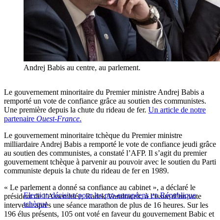
Andrej Babis au centre, au parlement.
Le gouvernement minoritaire du Premier ministre Andrej Babis a
remporté un vote de confiance grâce au soutien des communistes.
Une première depuis la chute du rideau de fer.
Un article de notre
partenaire
Ouest-France
.
Le gouvernement minoritaire tchèque du Premier ministre
milliardaire Andrej Babis a remporté le vote de confiance jeudi grâce
au soutien des communistes, a constaté l’AFP. Il s’agit du premier
gouvernement tchèque à parvenir au pouvoir avec le soutien du Parti
communiste depuis la chute du rideau de fer en 1989.
« Le parlement a donné sa confiance au cabinet », a déclaré le
Election décisive pour les pro-européens en République
président de l’Assemblée, Radek Vondracek, à l’issue d’un vote
tchèque
intervenu après une séance marathon de plus de 16 heures. Sur les
196 élus présents, 105 ont voté en faveur du gouvernement Babic et