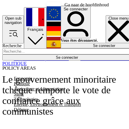
Ga naar de hoofdinhoud
Se connecter
Open sub
Close menu
English
navigation
Français
Deutsch
Vous êtes déconnecté.
Recherche
Se connecter
Español
Lumières éteintes
Se connecter
Rapporteur
Politique
Économie
Newsletters
Evénements
Em
POLITIQUE
POLICY AREAS
Le gouvernement minoritaire
Economie
Politique
tchèque remporte le vote de
Agriculture et Alimentation
Santé
confiance grâce aux
Technologies
Energie, Environnement et Transport
communistes
Défense