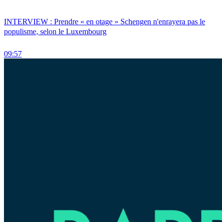
INTERVIEW : Prendre « en otage » Schengen n'enrayera pas le
populisme, selon le Luxembourg
09:57