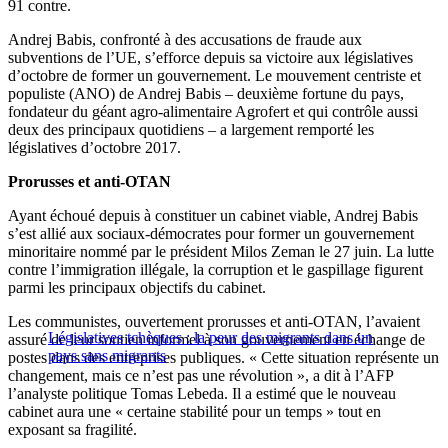
91 contre.
Andrej Babis, confronté à des accusations de fraude aux
subventions de l’UE, s’efforce depuis sa victoire aux législatives
d’octobre de former un gouvernement. Le mouvement centriste et
populiste (ANO) de Andrej Babis – deuxième fortune du pays,
fondateur du géant agro-alimentaire Agrofert et qui contrôle aussi
deux des principaux quotidiens – a largement remporté les
législatives d’octobre 2017.
Prorusses et anti-OTAN
Ayant échoué depuis à constituer un cabinet viable, Andrej Babis
s’est allié aux sociaux-démocrates pour former un gouvernement
minoritaire nommé par le président Milos Zeman le 27 juin. La lutte
contre l’immigration illégale, la corruption et le gaspillage figurent
parmi les principaux objectifs du cabinet.
Les communistes, ouvertement prorusses et anti-OTAN, l’avaient
Législatives tchèques : la peur des migrants dans un
assuré de leur soutien informel à son gouvernement en échange de
pays sans migrants
postes dans des entreprises publiques. « Cette situation représente un
changement, mais ce n’est pas une révolution », a dit à l’AFP
l’analyste politique Tomas Lebeda. Il a estimé que le nouveau
cabinet aura une « certaine stabilité pour un temps » tout en
exposant sa fragilité.