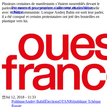
Plusieurs centaines de manifestants s’étaient rassemblés devant le
Pro-russes et pro-européens s’affrontent en république
parlement mercredi pour protester contre cette alliance informelle
tchèque
avec le Parti communiste. Lorsque Andrej Babis est sorti leur parler,
il a été conspué et certains protestataires ont jeté des bouteilles en
plastique vers lui.
Jul 12, 2018 - 11:33
Politique
Andrej Babiš
Élections
OTAN
République Tchèque
Russie