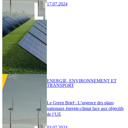
17.07.2024
ENERGIE, ENVIRONNEMENT ET
TRANSPORT
Le Green Brief : L’urgence des plans
nationaux énergie-climat face aux objectifs
de l’UE
03.07.2024