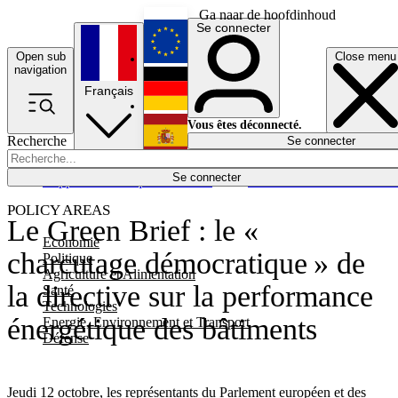
Ga naar de hoofdinhoud
Se connecter
Open sub
Close menu
English
navigation
Français
Deutsch
Vous êtes déconnecté.
Recherche
Se connecter
Español
Lumières éteintes
Se connecter
Rapporteur
Politique
Économie
Newsletters
Evénements
Em
POLICY AREAS
Le Green Brief : le «
Economie
charcutage démocratique » de
Politique
Agriculture et Alimentation
la directive sur la performance
Santé
Technologies
énergétique des bâtiments
Energie, Environnement et Transport
Défense
Jeudi 12 octobre, les représentants du Parlement européen et des