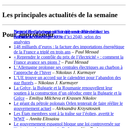
Les principales actualités de la semaine
Paris et Berlin visent un accord sur le marché de
Le prix du carbone pourrait dépasser 400 euros si les
Neutralité climatique : l’Europe veut décentraliser ses
Pour approfondir
l’électricité d’ici fin octobre
émissions baissent de 90 % d’ici 2040, selon des
réseaux de chauffage
analystes
148 milliards d’euros : la facture des importations énergétique
de la France a triplé en trois ans
– Paul Messad
« Reprendre le contrôle du prix de l’électricité » : comment la
France avance ses pions ?
– Paul Messad
L’Allemagne prolonge ses centrales électriques au charbon à
l’approche de l’hiver
– Nikolaus J. Kurmayer
L’UE trouve un accord sur le calendrier pour l’abandon des
gaz fluorés
– Nikolaus J. Kurmayer
La Grèce, la Bulgarie et la Roumanie renouvellent leur
soutien à la construction d’un oléoduc entre la Bulgarie et la
Grèce
– Emiliya Milcheva et Krassen Nikolov
Le géant du pétrole polonais Orlen tenterait de faire réélire le
gouvernement actuel
– Aleksandra Krzysztoszek
Les États membres sont à la traîne sur l’éolien, avertit le
WWF
– Annita Elissaiou
Le gouvernement espagnol bloque une loi controversée sur