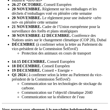
industrie
«
zéro net
»
26-27 OCTOBRE.
Conseil Européen
20 NOVEMBRE.
Règlement sur les emballages et les
déchets d’emballages voté en plénière cette semaine
20 NOVEMBRE.
Le règlement pour une
industrie
«
zéro
net
» en plénière cette semaine
21 NOVEMBRE.
Cadre de l’Union européenne pour la
surveillance des forêts et plans stratégiques
30 NOVEMBRE-12 DECEMBRE.
Conférence des
Nations unies sur le changement climatique (COP 28), Dubaï
DÉCEMBRE
(à confirmer selon la lettre au Parlement du
vice-président de la Commission Šefčovič)
Protection des animaux en cours de transport
14-15 DECEMBRE.
Conseil Européen
18 DECEMBRE.
Conseil Européen
19 DECEMBRE.
Conseil « Energie »
Q1 2024
( à confirmer selon la lettre au Parlement du vice-
président de la Commission Šefčovič)
Communication sur les technologies de stockage du
carbone.
Communication sur l’objectif climatique 2040
Communication sur la résilience de l’eau
Vous pouvez vous abonner à la newsletter hebdomadaire en