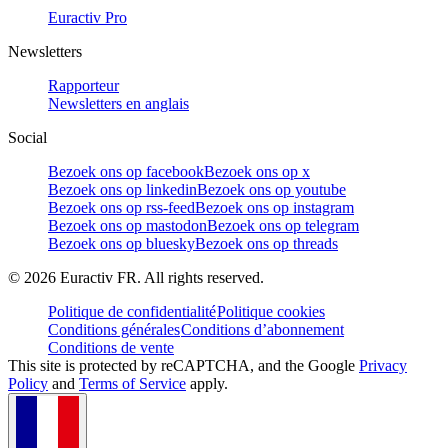
Euractiv Pro
Newsletters
Rapporteur
Newsletters en anglais
Social
Bezoek ons op facebook
Bezoek ons op x
Bezoek ons op linkedin
Bezoek ons op youtube
Bezoek ons op rss-feed
Bezoek ons op instagram
Bezoek ons op mastodon
Bezoek ons op telegram
Bezoek ons op bluesky
Bezoek ons op threads
©
2026
Euractiv FR. All rights reserved.
Politique de confidentialité
Politique cookies
Conditions générales
Conditions d’abonnement
Conditions de vente
This site is protected by reCAPTCHA, and the Google
Privacy
Policy
and
Terms of Service
apply.