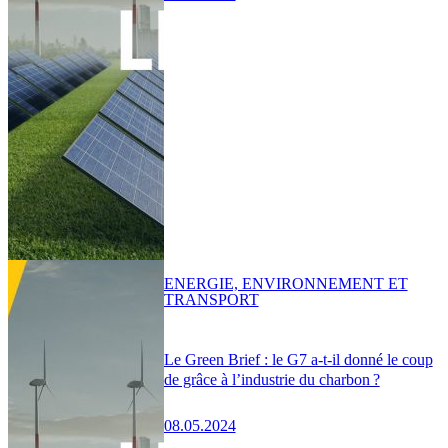
ENERGIE, ENVIRONNEMENT ET
TRANSPORT
Le Green Brief : le G7 a-t-il donné le coup
de grâce à l’industrie du charbon ?
08.05.2024