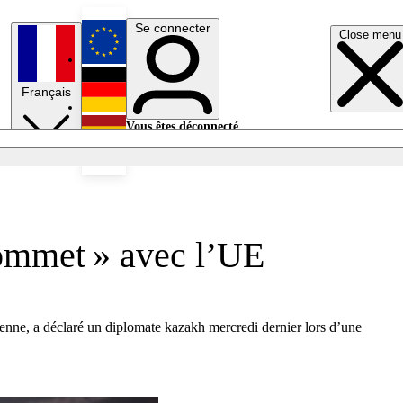
Se connecter
Close menu
English
Français
Deutsch
Vous êtes déconnecté.
Se connecter
Español
Lumières éteintes
sommet » avec l’UE
enne, a déclaré un diplomate kazakh mercredi dernier lors d’une