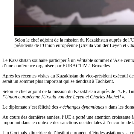
Selon le chef adjoint de la mission du Kazakhstan auprès de l’U
présidents de l’Union européenne [Ursula von der Leyen et Cha
Le Kazakhstan souhaite participer à un véritable sommet d’Asie centr
d’une conférence organisée par EURACTIV à Bruxelles.
Après les récentes visites au Kazakhstan du vice-président exécutif d
serait un sommet plus important qui se tiendrait à Tachkent.
Selon le chef adjoint de la mission du Kazakhstan auprès de l’UE, T
l’Union européenne [Ursula von der Leyen et Charles Michel] ».
Le diplomate s’est félicité des
« échanges dynamiques »
dans les doma
Au cours des dernières années, l’UE a porté une attention croissante à 
important dans le contexte des sanctions occidentales à l’encontre de la
Lin Goethals, directrice de l’Institut européen d’études asiatiques, a