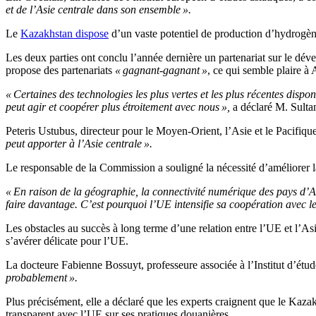
et de l’Asie centrale dans son ensemble ».
Le
Kazakhstan dispose
d’un vaste potentiel de production d’hydrogène 
Les deux parties ont conclu l’année dernière un partenariat sur le dév
propose des partenariats
« gagnant-gagnant »
, ce qui semble plaire à
« Certaines des technologies les plus vertes et les plus récentes disp
peut agir et coopérer plus étroitement avec nous »,
a déclaré M. Sulta
Peteris Ustubus, directeur pour le Moyen-Orient, l’Asie et le Pacifi
peut apporter à l’Asie centrale ».
Le responsable de la Commission a souligné la nécessité d’améliorer la
« En raison de la géographie, la connectivité numérique des pays d’
faire davantage. C’est pourquoi l’UE intensifie sa coopération avec les
Les obstacles au succès à long terme d’une relation entre l’UE et l’Asie
s’avérer délicate pour l’UE.
La docteure Fabienne Bossuyt, professeure associée à l’Institut d’étud
probablement ».
Plus précisément, elle a déclaré que les experts craignent que le Kazak
transparent avec l’UE sur ses pratiques douanières.