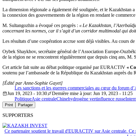
La dimension régionale a également été soulignée, et le Kazakhstan a é
la connexion des gouvernements de la région en rendant le commerce p
M. Sultangozhin a évoqué ces progrès :
« Le Kazakhstan, l’Azerbaïdja
concernant les normes, car il s’agit d’un corridor multimodal qui doi
Les résultats d’une coopération accrue sont déjà visibles. Au cours de 
Oybek Shaykhov, secrétaire général de l’Association Europe-Ouzbékista
de la région ne se rencontrent régulièrement que depuis cinq ans, M. 
Cet article fait suite au débat politique organisé par EURACTIV
« Co
soutenu par l’ambassade de la République du Kazakhstan auprès du
[Édité par Anne-Sophie Gayet]
Les sanctions et les guerres commerciales au cœur du forum d’
Jun 19, 2023 - 10:30
Dernière mise à jour: Jun 19, 2023 - 11:25
Politique
Asie centrale
Chine
hydrogène vert
influence russe
Inter
Print
Partager
SUPPORTERS
Ce partenaire soutient le travail d'EURACTIV sur Asie centrale. Ce