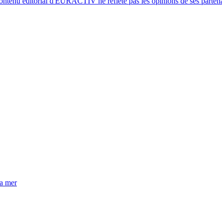
ontenu éditorial d'EURACTIV ne reflète pas les opinions de ses partena
la mer