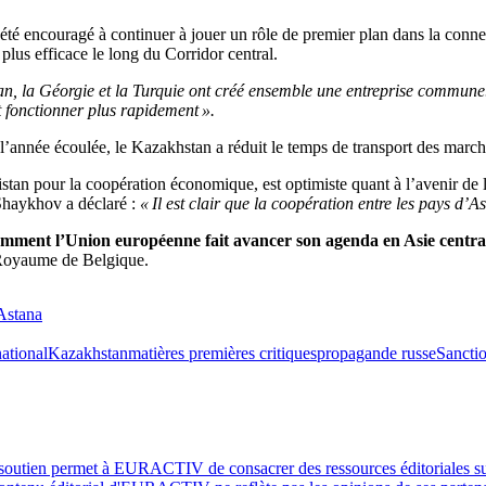
té encouragé à continuer à jouer un rôle de premier plan dans la connex
lus efficace le long du Corridor central.
n, la Géorgie et la Turquie ont créé ensemble une entreprise commune. L
t fonctionner plus rapidement ».
l’année écoulée, le Kazakhstan a réduit le temps de transport des marcha
n pour la coopération économique, est optimiste quant à l’avenir de la
Shaykhov a déclaré :
« Il est clair que la coopération entre les pays d’As
mment l’Union européenne fait avancer son agenda en Asie central
 Royaume de Belgique.
Astana
national
Kazakhstan
matières premières critiques
propagande russe
Sancti
 soutien permet à EURACTIV de consacrer des ressources éditoriales sup