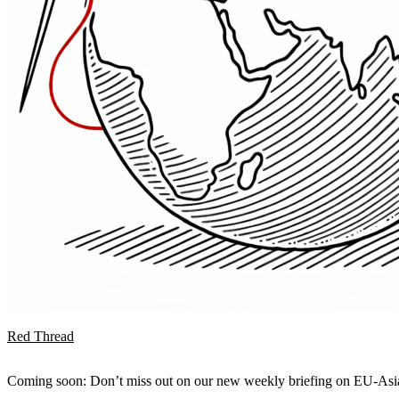
Red Thread
Coming soon: Don’t miss out on our new weekly briefing on EU-Asia 