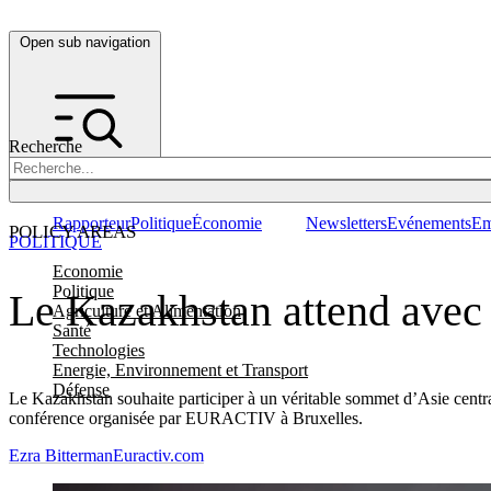
Open sub navigation
Recherche
Rapporteur
Politique
Économie
Newsletters
Evénements
Em
POLICY AREAS
POLITIQUE
Economie
Politique
Le Kazakhstan attend avec 
Agriculture et Alimentation
Santé
Technologies
Energie, Environnement et Transport
Défense
Le Kazakhstan souhaite participer à un véritable sommet d’Asie centr
conférence organisée par EURACTIV à Bruxelles.
Ezra Bitterman
Euractiv.com