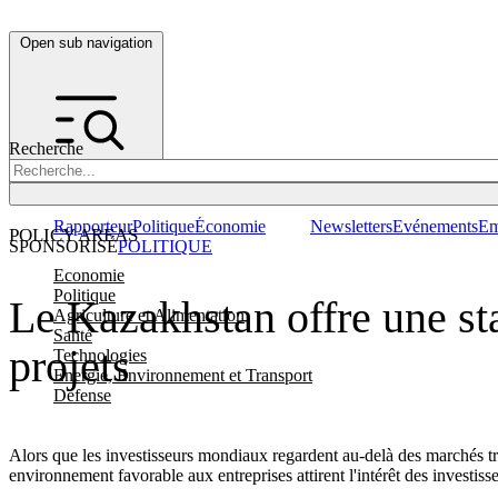
Open sub navigation
Recherche
Rapporteur
Politique
Économie
Newsletters
Evénements
Em
POLICY AREAS
SPONSORISÉ
POLITIQUE
Economie
Politique
Le Kazakhstan offre une sta
Agriculture et Alimentation
Santé
projets
Technologies
Energie, Environnement et Transport
Défense
Alors que les investisseurs mondiaux regardent au-delà des marchés tr
environnement favorable aux entreprises attirent l'intérêt des investis