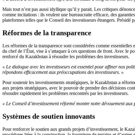
Mais tout n’est pas aussi idyllique qu’il y parait. Les critiques dénon
comme incitations : ils veulent une bureaucratie efficace, des garantie
plateformes telles que le Conseil des investisseurs étrangers. Présidé 
Réformes de la transparence
Les réformes de la transparence sont considérées comme essentielles et
du chef de l’État, vise à s’attaquer à ces questions de front. Avec le
renforcé du Kazakhstan à résoudre les problèmes des investisseurs.
« Le dialogue avec les investisseurs est essentiel pour affiner nos poli
répondons efficacement aux préoccupations des investisseurs. »
Pour soutenir les investissements stratégiques, le Kazakhstan a réform
aux projets stratégiques, avec le pouvoir de prendre des décisions c
résoudre rapidement les problèmes rencontrés par les investisseurs.
« Le Conseil d’investissement réformé montre notre dévouement aux pr
Systèmes de soutien innovants
Pour renforcer le soutien aux grands projets d’investissement, le Kaz
procédures liées à la construction, la fourniture de terrains et d’autres s