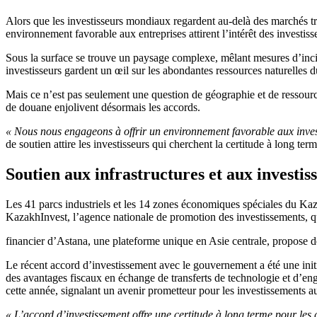
Alors que les investisseurs mondiaux regardent au-delà des marchés tr
environnement favorable aux entreprises attirent l’intérêt des investis
Sous la surface se trouve un paysage complexe, mêlant mesures d’inc
investisseurs gardent un œil sur les abondantes ressources naturelles d
Mais ce n’est pas seulement une question de géographie et de ressourc
de douane enjolivent désormais les accords.
« Nous nous engageons à offrir un environnement favorable aux inves
de soutien attire les investisseurs qui cherchent la certitude à long ter
Soutien aux infrastructures et aux investi
Les 41 parcs industriels et les 14 zones économiques spéciales du Kaza
KazakhInvest, l’agence nationale de promotion des investissements, qui
financier d’Astana, une plateforme unique en Asie centrale, propose de
Le récent accord d’investissement avec le gouvernement a été une initia
des avantages fiscaux en échange de transferts de technologie et d’enga
cette année, signalant un avenir prometteur pour les investissements 
« L’accord d’investissement offre une certitude à long terme pour les 