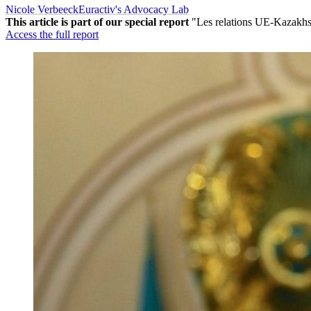
Nicole Verbeeck
Euractiv's Advocacy Lab
This article is part of our special report
"Les relations UE-Kazakhsta
Access the full report