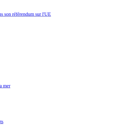
s son référendum sur l'UE
la mer
ts