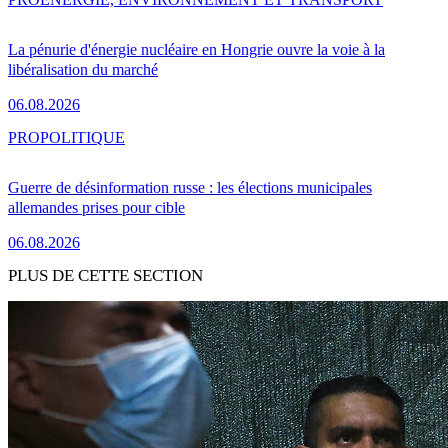
La pénurie d'énergie nucléaire en Hongrie ouvre la voie à la
libéralisation du marché
06.08.2026
PRO
POLITIQUE
Guerre de désinformation russe : les élections municipales
allemandes prises pour cible
06.08.2026
PLUS DE CETTE SECTION