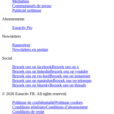
Mediahuis
Communiqués de presse
Publicité politique
Abonnements
Euractiv Pro
Newsletters
Rapporteur
Newsletters en anglais
Social
Bezoek ons op facebook
Bezoek ons op x
Bezoek ons op linkedin
Bezoek ons op youtube
Bezoek ons op rss-feed
Bezoek ons op instagram
Bezoek ons op mastodon
Bezoek ons op telegram
Bezoek ons op bluesky
Bezoek ons op threads
©
2026
Euractiv FR. All rights reserved.
Politique de confidentialité
Politique cookies
Conditions générales
Conditions d’abonnement
Conditions de vente