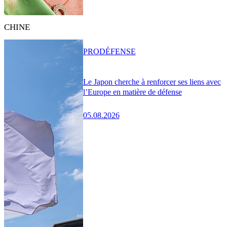
CHINE
PRO
DÉFENSE
Le Japon cherche à renforcer ses liens avec
l’Europe en matière de défense
05.08.2026