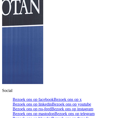
Social
Bezoek ons op facebook
Bezoek ons op x
Bezoek ons op linkedin
Bezoek ons op youtube
Bezoek ons op rss-feed
Bezoek ons op instagram
Bezoek ons op mastodon
Bezoek ons op telegram