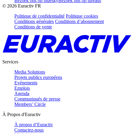
Bezoek ons op bluesky
Bezoek ons op threads
©
2026
Euractiv FR
Politique de confidentialité
Politique cookies
Conditions générales
Conditions d’abonnement
Conditions de vente
Services
Media Solutions
Projets publics européens
Evénements
Emplois
Agenda
Communiqués de presse
Members’ Circle
À Propos d'Euractiv
À propos d’Euractiv
Contactez-nous