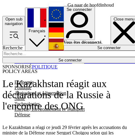
Ga naar de hoofdinhoud
Se connecter
Open sub
Close menu
English
navigation
Français
Deutsch
Vous êtes déconnecté.
Recherche
Se connecter
Español
Lumières éteintes
Se connecter
Rapporteur
Politique
Économie
Newsletters
Evénements
Em
SPONSORISÉ
POLITIQUE
POLICY AREAS
Le Kazakhstan réagit aux
Economie
Politique
déclarations de la Russie à
Agriculture et Alimentation
Santé
l'encontre des ONG
Technologies
Energie, Environnement et Transport
Défense
Le Kazakhstan a réagi ce jeudi 29 février après les accusations du
ministre de la Défense russe Sergueï Choïgou selon qui les