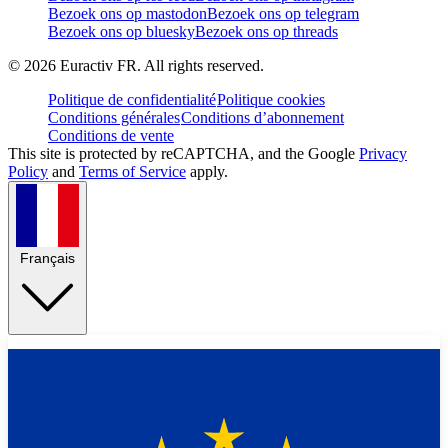
Bezoek ons op mastodon
Bezoek ons op telegram
Bezoek ons op bluesky
Bezoek ons op threads
©
2026
Euractiv FR. All rights reserved.
Politique de confidentialité
Politique cookies
Conditions générales
Conditions d’abonnement
Conditions de vente
This site is protected by reCAPTCHA, and the Google
Privacy
Policy
and
Terms of Service
apply.
Français