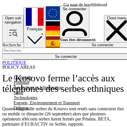
Ga naar de hoofdinhoud
Se connecter
Open sub
Close menu
English
navigation
Français
Deutsch
Vous êtes déconnecté.
Recherche
Se connecter
Español
Lumières éteintes
Se connecter
Rapporteur
Politique
Économie
Newsletters
Evénements
Em
POLITIQUE
POLICY AREAS
Le Kosovo ferme l’accès aux
Economie
Politique
téléphones des serbes ethniques
Agriculture et Alimentation
Santé
Technologies
Energie, Environnement et Transport
Défense
Quatre vingt mille serbes du Kosovo sont restés sans connexion fixe
ou mobile ce dimanche (26 septembre) alors que plusieurs
opérateurs télécoms serbes furent fermés par Pristina. BETA,
partenaire d’EURACTIV en Serbie, rapporte.