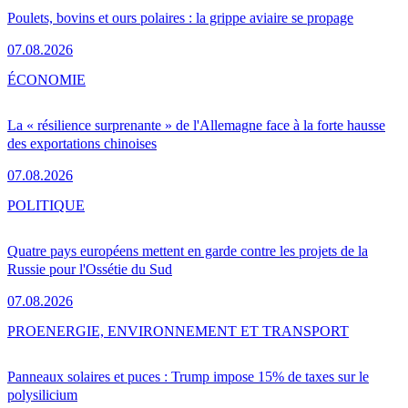
Poulets, bovins et ours polaires : la grippe aviaire se propage
07.08.2026
ÉCONOMIE
La « résilience surprenante » de l'Allemagne face à la forte hausse
des exportations chinoises
07.08.2026
POLITIQUE
Quatre pays européens mettent en garde contre les projets de la
Russie pour l'Ossétie du Sud
07.08.2026
PRO
ENERGIE, ENVIRONNEMENT ET TRANSPORT
Panneaux solaires et puces : Trump impose 15% de taxes sur le
polysilicium