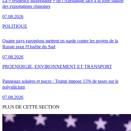
La « résilience surprenante » de l'Allemagne face à la forte hausse
des exportations chinoises
07.08.2026
POLITIQUE
Quatre pays européens mettent en garde contre les projets de la
Russie pour l'Ossétie du Sud
07.08.2026
PRO
ENERGIE, ENVIRONNEMENT ET TRANSPORT
Panneaux solaires et puces : Trump impose 15% de taxes sur le
polysilicium
07.08.2026
PLUS DE CETTE SECTION