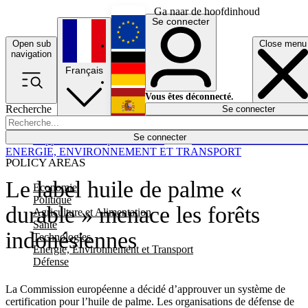
Ga naar de hoofdinhoud
Se connecter
Open sub
Close menu
English
navigation
Français
Deutsch
Vous êtes déconnecté.
Recherche
Se connecter
Español
Lumières éteintes
Se connecter
Rapporteur
Politique
Économie
Newsletters
Evénements
Em
ENERGIE, ENVIRONNEMENT ET TRANSPORT
POLICY AREAS
Le label huile de palme «
Economie
Politique
durable » menace les forêts
Agriculture et Alimentation
Santé
indonésiennes
Technologies
Energie, Environnement et Transport
Défense
La Commission européenne a décidé d’approuver un système de
certification pour l’huile de palme. Les organisations de défense de