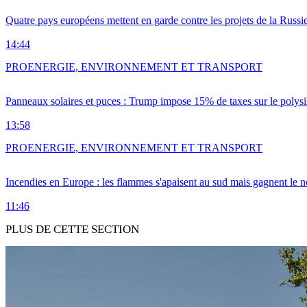
Quatre pays européens mettent en garde contre les projets de la Russi
14:44
PRO
ENERGIE, ENVIRONNEMENT ET TRANSPORT
Panneaux solaires et puces : Trump impose 15% de taxes sur le polysi
13:58
PRO
ENERGIE, ENVIRONNEMENT ET TRANSPORT
Incendies en Europe : les flammes s'apaisent au sud mais gagnent le n
11:46
PLUS DE CETTE SECTION