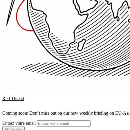
Red Thread
Coming soon: Don’t miss out on our new weekly briefing on EU-Asia 
Entrez votre email
S'abonner