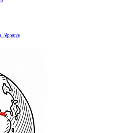
ts
à l’épreuve