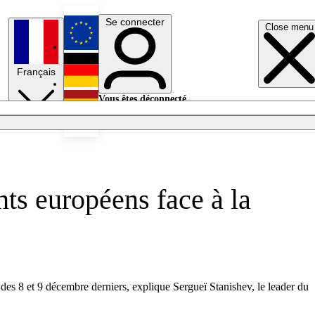
Se connecter
Close menu
English
Français
Deutsch
Vous êtes déconnecté.
Se connecter
Español
Lumières éteintes
nts européens face à la
 des 8 et 9 décembre derniers, explique Sergueï Stanishev, le leader du