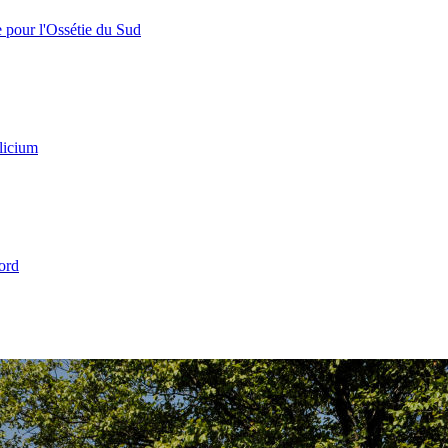
e pour l'Ossétie du Sud
licium
ord