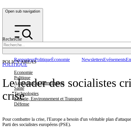
Open sub navigation
Recherche
Rapporteur
Politique
Économie
Newsletters
Evénements
Em
POLICY AREAS
POLITIQUE
Economie
Politique
Le leader des socialistes cr
Agriculture et Alimentation
Santé
crise
Technologies
Energie, Environnement et Transport
Défense
Pour combattre la crise, l'Europe a besoin d'un véritable plan d'attaq
Parti des socialistes européens (PSE).