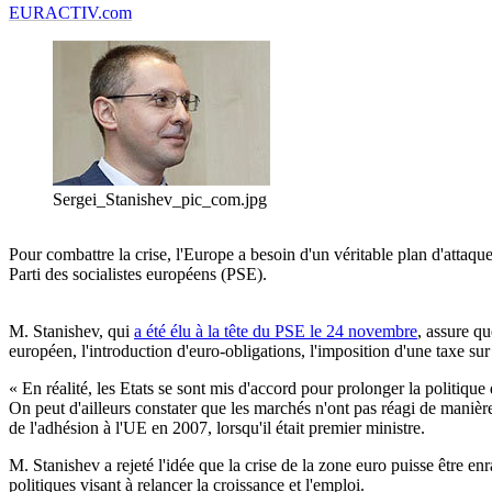
EURACTIV.com
Sergei_Stanishev_pic_com.jpg
Pour combattre la crise, l'Europe a besoin d'un véritable plan d'attaq
Parti des socialistes européens (PSE).
M. Stanishev, qui
a été élu à la tête du PSE le 24 novembre
, assure q
européen, l'introduction d'euro-obligations, l'imposition d'une taxe sur 
« En réalité, les Etats se sont mis d'accord pour prolonger la politique
On peut d'ailleurs constater que les marchés n'ont pas réagi de manière
de l'adhésion à l'UE en 2007, lorsqu'il était premier ministre.
M. Stanishev a rejeté l'idée que la crise de la zone euro puisse être enra
politiques visant à relancer la croissance et l'emploi.