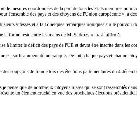
ison de mesures coordonnées de la part de tous les Etats membres pour 
ses pour l'ensemble des pays et des citoyens de l'Union européenne », 
lusieurs vitesses et a fait quelques remarques ironiques sur le pouvoir d
e la forme reste entre les mains de M. Sarkozy », a-t-il affirmé.
se à limiter le déficit des pays de l'UE et devra être inscrite dans les c
 est suffisamment démocratique. De fait, chaque pays et chaque citoyen
e des soupçons de fraude lors des élections parlementaires du 4 décembr
s je pense que de nombreux citoyens russes qui se sont rassemblés dans les
eprésente un élément crucial en vue des prochaines élections présidentielle