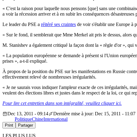
« C'est la raison pour laquelle nous pensons [que] sans une combina
a voir la récession arriver et à en subir les conséquences désastreu
Le leader du PSE a
réitéré ses craintes
de voir s'établir une Europe à p
« Sur le fond, il semblerait que Mme Merkel ait pris le dessus, alors qu
M. Stanishev a également critiqué la façon dont la « règle d'or », qui vi
« La population européenne se demande à présent si l'Union européenne
prises », a-t-il expliqué.
À propos de la position du PSE sur les manifestations en Russie contr
effectivement relevé de nombreuses irrégularités.
« Je ne saurais vous indiquer l'ampleur exacte de ces irrégularités, mai
veulent des élections libres et justes dans le respect de la loi, ce qui r
Pour lire cet entretien dans son intégralité, veuillez cliquer ici.
Dec 13, 2011 - 09:14
Dernière mise à jour: Dec 15, 2011 - 11:07
Politique
Chine
International
Print
Partager
LES PLUS LUS