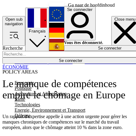
Ga naar de hoofdinhoud
Se connecter
Open sub
Close menu
English
navigation
Français
Deutsch
Vous êtes déconnecté.
Recherche
Se connecter
Español
Lumières éteintes
Se connecter
Rapporteur
Politique
Économie
Newsletters
Evénements
Em
ÉCONOMIE
POLICY AREAS
Le manque de compétences
Economie
Politique
empire le chômage en Europe
Agriculture et Alimentation
Santé
Technologies
Energie, Environnement et Transport
Défense
Un rapport d'expertise appelle à une action urgente pour gérer les
manques chroniques de compétences sur le marché du travail
européen, alors que le chômage atteint 10 % dans la zone euro.