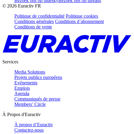
Bezoek ons op bluesky
Bezoek ons op threads
©
2026
Euractiv FR
Politique de confidentialité
Politique cookies
Conditions générales
Conditions d’abonnement
Conditions de vente
Services
Media Solutions
Projets publics européens
Evénements
Emplois
Agenda
Communiqués de presse
Members’ Circle
À Propos d'Euractiv
À propos d’Euractiv
Contactez-nous