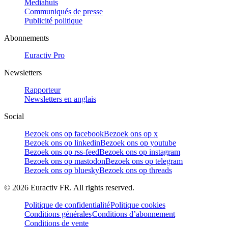
Mediahuis
Communiqués de presse
Publicité politique
Abonnements
Euractiv Pro
Newsletters
Rapporteur
Newsletters en anglais
Social
Bezoek ons op facebook
Bezoek ons op x
Bezoek ons op linkedin
Bezoek ons op youtube
Bezoek ons op rss-feed
Bezoek ons op instagram
Bezoek ons op mastodon
Bezoek ons op telegram
Bezoek ons op bluesky
Bezoek ons op threads
©
2026
Euractiv FR. All rights reserved.
Politique de confidentialité
Politique cookies
Conditions générales
Conditions d’abonnement
Conditions de vente