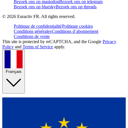
Bezoek ons op mastodon
Bezoek ons op telegram
Bezoek ons op bluesky
Bezoek ons op threads
©
2026
Euractiv FR. All rights reserved.
Politique de confidentialité
Politique cookies
Conditions générales
Conditions d’abonnement
Conditions de vente
This site is protected by reCAPTCHA, and the Google
Privacy
Policy
and
Terms of Service
apply.
Français