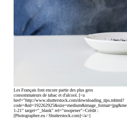
Les Français font encore partie des plus gros
consommateurs de tabac et d'alcool. [<a
href="http://www.shutterstock.com/downloading_tips.mhtml?
code=&id=192262925&size=medium&image_format=jpg&m
1-21" target="_blank" rel="noopener">Crédit :
[Photographee.eu / Shutterstock.com]</a>]