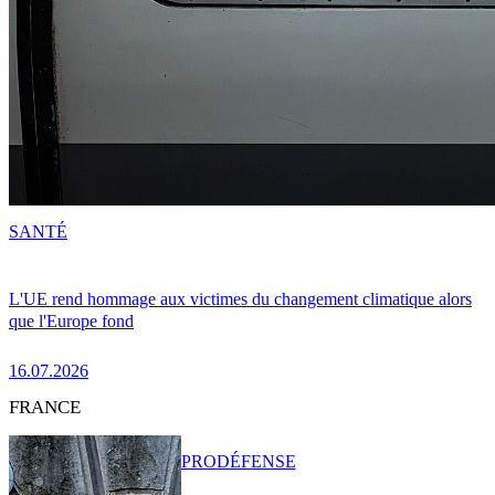
SANTÉ
L'UE rend hommage aux victimes du changement climatique alors
que l'Europe fond
16.07.2026
FRANCE
PRO
DÉFENSE