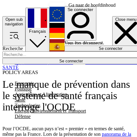
Ga naar de hoofdinhoud
Se connecter
Open sub
Close menu
English
navigation
Français
Deutsch
Vous êtes déconnecté.
Recherche
Se connecter
Español
Lumières éteintes
Se connecter
Rapporteur
Politique
Économie
Newsletters
Evénements
Em
SANTÉ
POLICY AREAS
Le manque de prévention dans
Economie
Politique
le système de santé français
Agriculture et Alimentation
Santé
interroge l'OCDE
Technologies
Energie, Environnement et Transport
Défense
Pour l’OCDE, aucun pays n’est « premier » en termes de santé,
même pas la France. Lors de la présentation de son
panorama de la