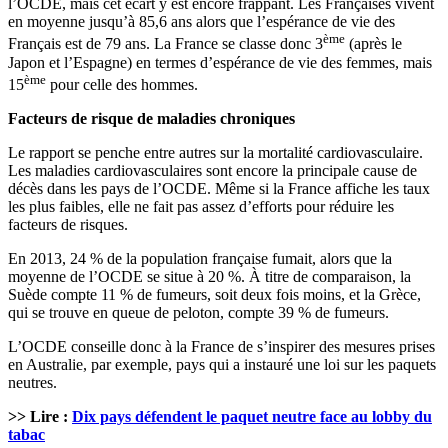
l’OCDE, mais cet écart y est encore frappant. Les Françaises vivent
en moyenne jusqu’à 85,6 ans alors que l’espérance de vie des
ème
Français est de 79 ans. La France se classe donc 3
(après le
Japon et l’Espagne) en termes d’espérance de vie des femmes, mais
ème
15
pour celle des hommes.
Facteurs de risque de maladies chroniques
Le rapport se penche entre autres sur la mortalité cardiovasculaire.
Les maladies cardiovasculaires sont encore la principale cause de
décès dans les pays de l’OCDE. Même si la France affiche les taux
les plus faibles, elle ne fait pas assez d’efforts pour réduire les
facteurs de risques.
En 2013, 24 % de la population française fumait, alors que la
moyenne de l’OCDE se situe à 20 %. À titre de comparaison, la
Suède compte 11 % de fumeurs, soit deux fois moins, et la Grèce,
qui se trouve en queue de peloton, compte 39 % de fumeurs.
L’OCDE conseille donc à la France de s’inspirer des mesures prises
en Australie, par exemple, pays qui a instauré une loi sur les paquets
neutres.
>> Lire :
Dix pays défendent le paquet neutre face au lobby du
tabac