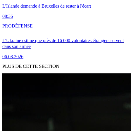
L'Islande demande à Bruxelles de rester à l'écart
08:36
PRO
DÉFENSE
L'Ukraine estime que près de 16 000 volontaires étrangers servent
dans son armée
06.08.2026
PLUS DE CETTE SECTION