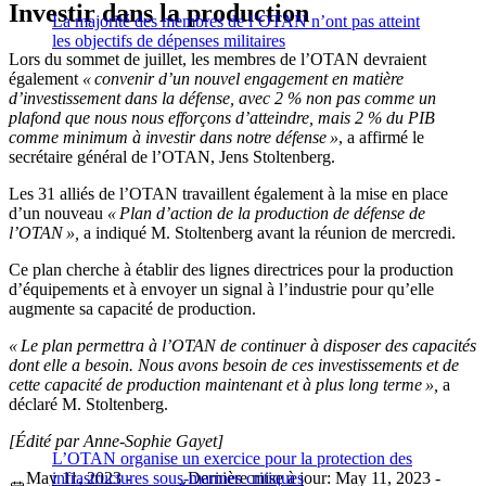
Investir dans la production
La majorité des membres de l’OTAN n’ont pas atteint
les objectifs de dépenses militaires
Lors du sommet de juillet, les membres de l’OTAN devraient
également
« convenir d’un nouvel engagement en matière
d’investissement dans la défense, avec 2 % non pas comme un
plafond que nous nous efforçons d’atteindre, mais 2 % du PIB
comme minimum à investir dans notre défense »
, a affirmé le
secrétaire général de l’OTAN, Jens Stoltenberg.
Les 31 alliés de l’OTAN travaillent également à la mise en place
d’un nouveau
« Plan d’action de la production de défense de
l’OTAN »,
a indiqué M. Stoltenberg avant la réunion de mercredi.
Ce plan cherche à établir des lignes directrices pour la production
d’équipements et à envoyer un signal à l’industrie pour qu’elle
augmente sa capacité de production.
« Le plan permettra à l’OTAN de continuer à disposer des capacités
dont elle a besoin. Nous avons besoin de ces investissements et de
cette capacité de production maintenant et à plus long terme »,
a
déclaré M. Stoltenberg.
[Édité par Anne-Sophie Gayet]
L’OTAN organise un exercice pour la protection des
May 11, 2023 -
infrastructures sous-marines critiques
Dernière mise à jour: May 11, 2023 -