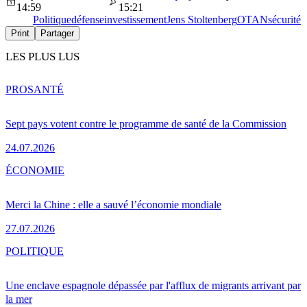
14:59
15:21
Politique
défense
investissement
Jens Stoltenberg
OTAN
sécurité
Print
Partager
LES PLUS LUS
PRO
SANTÉ
Sept pays votent contre le programme de santé de la Commission
24.07.2026
ÉCONOMIE
Merci la Chine : elle a sauvé l’économie mondiale
27.07.2026
POLITIQUE
Une enclave espagnole dépassée par l'afflux de migrants arrivant par
la mer