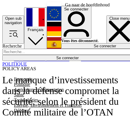
Ga naar de hoofdinhoud
Se connecter
Open sub
Close menu
English
navigation
Français
Deutsch
Vous êtes déconnecté.
Recherche
Se connecter
Español
Lumières éteintes
Se connecter
Rapporteur
Politique
Économie
Newsletters
Evénements
Em
POLITIQUE
POLICY AREAS
Le manque d’investissements
Economie
Politique
dans la défense compromet la
Agriculture et Alimentation
Santé
sécurité, selon le président du
Technologies
Energie, Environnement et Transport
Comité militaire de l’OTAN
Défense