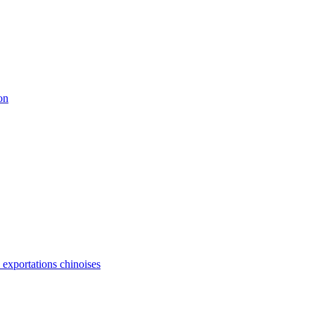
on
s exportations chinoises