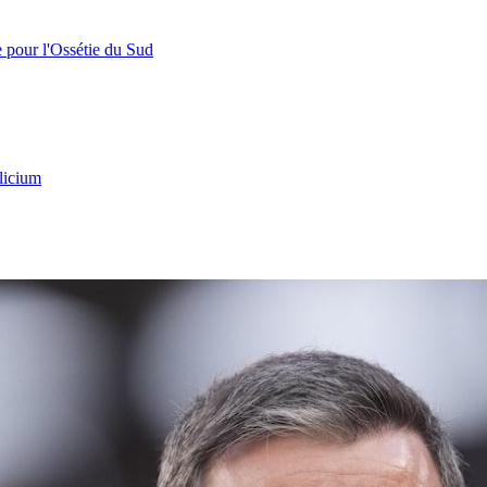
e pour l'Ossétie du Sud
licium