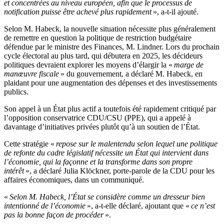
et concentrées au niveau européen, afin que le processus de
notification puisse être achevé plus rapidement
», a-t-il ajouté.
Selon M. Habeck, la nouvelle situation nécessite plus généralement
de remettre en question la politique de restriction budgétaire
défendue par le ministre des Finances, M. Lindner. Lors du prochain
cycle électoral au plus tard, qui débutera en 2025, les décideurs
politiques devraient explorer les moyens d’élargir la «
marge de
manœuvre fiscale
» du gouvernement, a déclaré M. Habeck, en
plaidant pour une augmentation des dépenses et des investissements
publics.
Son appel à un État plus actif a toutefois été rapidement critiqué par
l’opposition conservatrice CDU/CSU (PPE), qui a appelé à
davantage d’initiatives privées plutôt qu’à un soutien de l’État.
Cette stratégie «
repose sur le malentendu selon lequel une politique
de refonte du cadre législatif nécessite un État qui intervient dans
l’économie, qui la façonne et la transforme dans son propre
intérêt
», a déclaré Julia Klöckner, porte-parole de la CDU pour les
affaires économiques, dans un communiqué.
«
Selon M. Habeck, l’État se considère comme un dresseur bien
intentionné de l’économie
», a-t-elle déclaré, ajoutant que «
ce n’est
pas la bonne façon de procéder
».