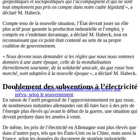
géopolitiques et sociopolitiques qui l’accompagnent et qui ne sont
tout simplement pas pris en compte dans notre cadre législatif
», a
déclaré M. Habeck.
Compte tenu de la nouvelle situation, l’État devrait jouer un rôle
plus actif pour garantir la production industrielle et l’emploi, y
compris en s’endettant davantage, a déclaré M. Habeck, tout en
reconnaissant que ce point était contesté au sein de sa propre
coalition de gouvernement.
«
Nous devons nous demander si les règles que nous nous sommes
données à une autre époque, celle de la mondialisation
éternellement souriante, de la solidarité amicale, du gaz russe bon
marché, sont adaptées à la nouvelle époque
», a déclaré M. Habeck.
Doublement des subventions à l’électricité
La crise économique en Allemagne est plus grave que
prévu, selon le gouvernement
En raison de l’arrêt progressif de l’approvisionnement en gaz russe,
de nombreuses industries allemandes ont dû faire face à des prix de
l’énergie plus élevés qu’avant le début de la guerre, une situation qui
devrait perdurer dans les années à venir.
De même, les prix de l’électricité en Allemagne sont plus élevés que
dans d’autres pays, tels que les États-Unis ou la Chine, mais aussi la
France, selon les données du document de stratégie industrielle.