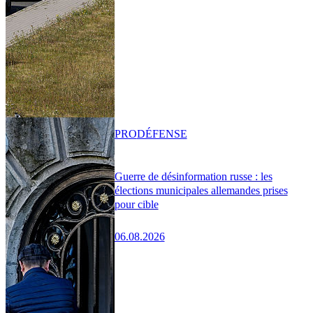
PRO
DÉFENSE
Guerre de désinformation russe : les
élections municipales allemandes prises
pour cible
06.08.2026