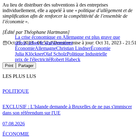
Au lieu de distribuer des subventions à des entreprises
individuellement, elle a appelé à une «
politique d’allègement et de
simplification afin de renforcer la compétitivité de l’ensemble de
l’économie
».
[Édité par Théophane Hartmann]
La crise économique en Allemagne est plus grave que
Oct 25, 2023 - 06:52
prévu, selon le gouvernement
Dernière mise à jour: Oct 31, 2023 - 21:51
Économie
Allemagne
Christian Lindner
Économie
Julia Klöckner
Olaf Scholz
Politique Industrielle
prix de l'électricité
Robert Habeck
Print
Partager
LES PLUS LUS
POLITIQUE
EXCLUSIF : L'Islande demande à Bruxelles de ne pas s'immiscer
dans son référendum sur l'UE
07.08.2026
ÉCONOMIE