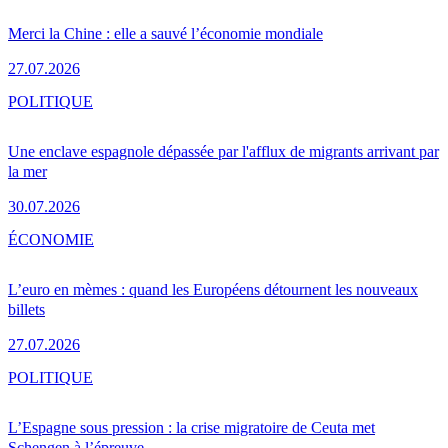
Merci la Chine : elle a sauvé l’économie mondiale
27.07.2026
POLITIQUE
Une enclave espagnole dépassée par l'afflux de migrants arrivant par
la mer
30.07.2026
ÉCONOMIE
L’euro en mèmes : quand les Européens détournent les nouveaux
billets
27.07.2026
POLITIQUE
L’Espagne sous pression : la crise migratoire de Ceuta met
Schengen à l’épreuve