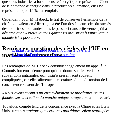
que si les industries à forte intensité énergétique représentent 76 %
de la demande d’énergie dans la production allemande, elles ne
représentent que 15 % des emplois.
Cependant, pour M. Habeck, le fait de conserver l’ensemble de la
chaîne de valeur en Allemagne a été l’un des facteurs clés du succès
des industries allemandes dans le passé, et dans cette veine qu’il a
déclarée que : « N
ous voulons garder les industries à faible valeur
ajoutée ici si possible
».
Remise en question des règles de l’UE en
L’industrie allemande pourrait quitter le pays à la
matière de subventions
recherche d’une électricité moins chère
Les remarques de M. Habeck constituent également un appel à la
Commission européenne pour qu’elle donne son feu vert aux
subventions nationales, qui jusqu’à présent sont souvent
compliquées, car elles alimentent les craintes d’une distorsion de la
concurrence au sein de l’Europe.
«
Nous avons abouti à un enchevêtrement de procédures, toutes
fondées sur la création du marché unique européen
», a-t-il déclaré.
Toutefois, compte tenu de la concurrence avec la Chine et les États-
Unis, «
nous suggérons que certaines procédures soient regroupées