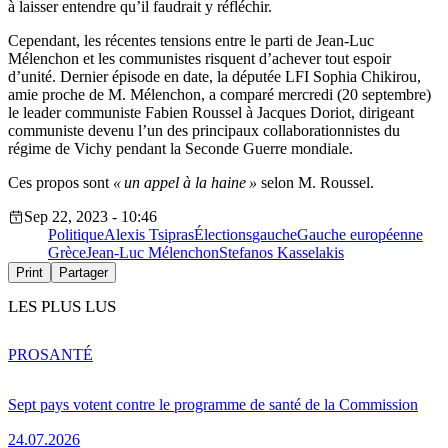
à laisser entendre qu’il faudrait y réfléchir.
Cependant, les récentes tensions entre le parti de Jean-Luc
Mélenchon et les communistes risquent d’achever tout espoir
d’unité. Dernier épisode en date, la députée LFI Sophia Chikirou,
amie proche de M. Mélenchon, a comparé mercredi (20 septembre)
le leader communiste Fabien Roussel à Jacques Doriot, dirigeant
communiste devenu l’un des principaux collaborationnistes du
régime de Vichy pendant la Seconde Guerre mondiale.
Ces propos sont
« un appel à la haine »
selon M. Roussel.
Sep 22, 2023 - 10:46
Politique
Alexis Tsipras
Élections
gauche
Gauche européenne
Grèce
Jean-Luc Mélenchon
Stefanos Kasselakis
Print
Partager
LES PLUS LUS
PRO
SANTÉ
Sept pays votent contre le programme de santé de la Commission
24.07.2026