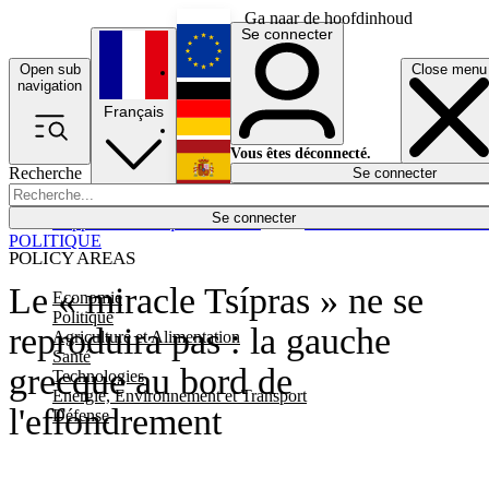
Ga naar de hoofdinhoud
Se connecter
Open sub
Close menu
English
navigation
Français
Deutsch
Vous êtes déconnecté.
Recherche
Se connecter
Español
Lumières éteintes
Se connecter
Rapporteur
Politique
Économie
Newsletters
Evénements
Em
POLITIQUE
POLICY AREAS
Le « miracle Tsípras » ne se
Economie
Politique
reproduira pas : la gauche
Agriculture et Alimentation
Santé
grecque au bord de
Technologies
Energie, Environnement et Transport
l'effondrement
Défense