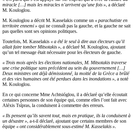
miracle […] mais les miracles n’arrivent qu’une fois »
, a déclaré
M. Kouloglou.
M. Kouloglou a décrit M. Kasselakis comme un
« parachutiste en
territoire ennemi »
qui ne connaît pas la gauche, et la gauche ne sait
pas quelles sont ses opinions politiques.
Toutefois, M. Kasselakis
« a été le seul à dire aux électeurs qu’il
allait faire tomber Mitsotakis »
, a déclaré M. Kouloglou, ajoutant
qu’un tel message était nécessaire pour les électeurs de gauche.
« Trois mois après les élections nationales, M. Mitsotakis traverse
une crise politique sans précédent au sein du gouvernement […]
Deux ministres ont déjà démissionné, la moitié de la Grèce a brûlé
et des vies humaines ont été perdues dans les inondations »
, a noté
M. Kouloglou.
En ce qui concerne Mme Achtsióglou, il a déclaré qu’elle écoutait
certaines personnes de son équipe qui, comme elles l’ont fait avec
Aléxis Tsípras, la conduisent à commettre des erreurs.
« Ils pensent qu’ils savent tout, mais en pratique, ils la conduisent à
un désastre »
, a-t-il déclaré, ajoutant que certains membres de son
équipe
« ont considérablement sous-estimé M. Kasselakis »
.