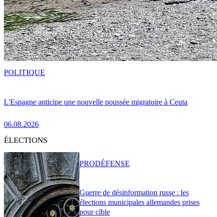
POLITIQUE
L'Espagne anticipe une nouvelle poussée migratoire à Ceuta
06.08.2026
ÉLECTIONS
PRO
DÉFENSE
Guerre de désinformation russe : les
élections municipales allemandes prises
pour cible