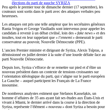
élections du parti de gauche SYRIZA
Peu après le premier tour de dimanche dernier (17 septembre), les
couteaux sont sortis dans le parti avec des attaques verbales peu
heureuses.
Les attaques ont pris une telle ampleur que les secrétaires généraux
Rania Svigou et George Vasiliadis sont intervenus pour appeler les
candidats à revenir à un débat civilisé, loin des
« fake news »
et des
insultes, tout en leur rappelant que
« l’ennemi »
demeurait le parti
conservateur au pouvoir, Nouvelle Démocratie (PPE).
L’ancien Premier ministre et dirigeant de Syriza, Alexis Tsípras, a
démissionné en juillet dernier à la suite d’une lourde défaite face au
parti Nouvelle Démocratie.
Depuis lors, Syriza s’efforce de se remettre sur pied et d’élire un
nouveau président dans un contexte de tensions croissantes sur
l’orientation idéologique du parti, qui s’aligne sur le parti européen
La Gauche – auquel participent les Français de La France
insoumise.
De nombreux analystes estiment que Stefanos Kasselakis, un
homme d’affaires de 35 ans ayant fait ses études aux États-Unis et
vivant à Miami, le dernier arrivé dans la course à la direction de
Syriza, représente l’élément
« nouveau »
dont Syriza a besoin pour