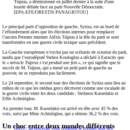
Tsipras, a démissionné en juillet dernier à la suite d'une
lourde défaite face au parti Nouvelle Démocratie.
[EPA-EFE/ORESTIS PANAGIOTOU]
Le principal parti d’opposition de gauche, Syriza, est au bord de
l’effondrement alors que les élections internes pour remplacer
l’ancien Premier ministre Aléxis Tsípras à la tête du parti se sont
transformées en une guerre civile toxique sans précédent.
La Gauche européenne n’exclut pas un scénario de scission du parti,
tandis que l’eurodéputé Stelios Kouloglou a déclaré à Euractiv que
le
« miracle Tsípras s’est produit une fois »
, ce qui signifie que le
succès de M. Tsípras, qui a mené un petit parti de gauche au
pouvoir, ne se reproduira pas facilement.
Le 24 septembre, le second tour des élections de Syriza aura lieu au
milieu de ce que les médias grecs décrivent comme une escalade de
la guerre civile entre les deux candidats : Stefanos Kasselakis et
Effie Achtsióglou.
Au premier tour, M. Kasselakis est arrivé en tête avec 45 % des
voix, suivi par Mme Achtsióglou, qui a obtenu 36,2 % des voix.
Un choc entre deux mondes différents
Grèce : un nouveau venu remporte le premier tour des