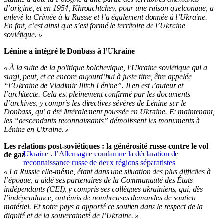
d’origine, et en 1954, Khrouchtchev, pour une raison quelconque, a
enlevé la Crimée à la Russie et l’a également donnée à l’Ukraine.
En fait, c’est ainsi que s’est formé le territoire de l’Ukraine
soviétique. »
Lénine a intégré le Donbass à l’Ukraine
« À la suite de la politique bolchevique, l’Ukraine soviétique qui a
surgi, peut, et ce encore aujourd’hui à juste titre, être appelée
“l’Ukraine de Vladimir Ilitch Lénine”. Il en est l’auteur et
l’architecte. Cela est pleinement confirmé par les documents
d’archives, y compris les directives sévères de Lénine sur le
Donbass, qui a été littéralement poussée en Ukraine. Et maintenant,
les “descendants reconnaissants” démolissent les monuments à
Lénine en Ukraine. »
Les relations post-soviétiques : la générosité russe contre le vol
Ukraine : l’Allemagne condamne la déclaration de
de gaz
reconnaissance russe de deux régions séparatistes
« La Russie elle-même, étant dans une situation des plus difficiles à
l’époque, a aidé ses partenaires de la Communauté des États
indépendants (CEI), y compris ses collègues ukrainiens, qui, dès
l’indépendance, ont émis de nombreuses demandes de soutien
matériel. Et notre pays a apporté ce soutien dans le respect de la
dignité et de la souveraineté de l’Ukraine. »