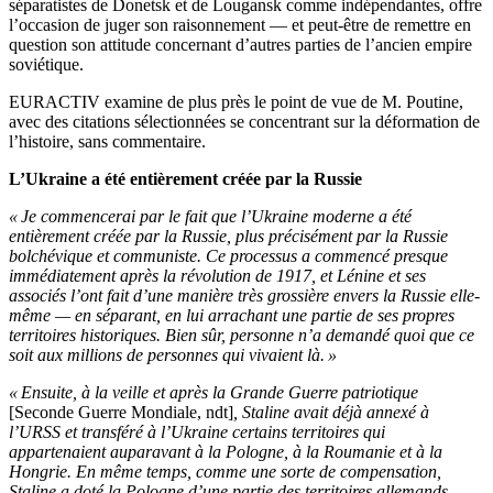
séparatistes de Donetsk et de Lougansk comme indépendantes, offre
l’occasion de juger son raisonnement — et peut-être de remettre en
question son attitude concernant d’autres parties de l’ancien empire
soviétique.
EURACTIV examine de plus près le point de vue de M. Poutine,
avec des citations sélectionnées se concentrant sur la déformation de
l’histoire, sans commentaire.
L’Ukraine a été entièrement créée par la Russie
« Je commencerai par le fait que l’Ukraine moderne a été
entièrement créée par la Russie, plus précisément par la Russie
bolchévique et communiste. Ce processus a commencé presque
immédiatement après la révolution de 1917, et Lénine et ses
associés l’ont fait d’une manière très grossière envers la Russie elle-
même — en séparant, en lui arrachant une partie de ses propres
territoires historiques. Bien sûr, personne n’a demandé quoi que ce
soit aux millions de personnes qui vivaient là. »
« Ensuite, à la veille et après la Grande Guerre patriotique
[Seconde Guerre Mondiale, ndt]
, Staline avait déjà annexé à
l’URSS et transféré à l’Ukraine certains territoires qui
appartenaient auparavant à la Pologne, à la Roumanie et à la
Hongrie. En même temps, comme une sorte de compensation,
Staline a doté la Pologne d’une partie des territoires allemands