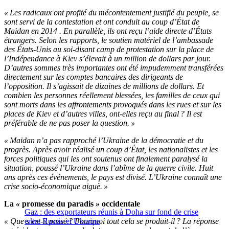
« Les radicaux ont profité du mécontentement justifié du peuple, se
sont servi de la contestation et ont conduit au coup d’État de
Maidan en 2014 . En parallèle, ils ont reçu l’aide directe d’États
étrangers. Selon les rapports, le soutien matériel de l’ambassade
des États-Unis au soi-disant camp de protestation sur la place de
l’Indépendance à Kiev s’élevait à un million de dollars par jour.
D’autres sommes très importantes ont été impudemment transférées
directement sur les comptes bancaires des dirigeants de
l’opposition. Il s’agissait de dizaines de millions de dollars. Et
combien les personnes réellement blessées, les familles de ceux qui
sont morts dans les affrontements provoqués dans les rues et sur les
places de Kiev et d’autres villes, ont-elles reçu au final ? Il est
préférable de ne pas poser la question. »
« Maidan n’a pas rapproché l’Ukraine de la démocratie et du
progrès. Après avoir réalisé un coup d’État, les nationalistes et les
forces politiques qui les ont soutenus ont finalement paralysé la
situation, poussé l’Ukraine dans l’abîme de la guerre civile. Huit
ans après ces événements, le pays est divisé. L’Ukraine connaît une
crise socio-économique aiguë. »
La
«
promesse du paradis
»
occidentale
Gaz : des exportateurs réunis à Doha sur fond de crise
« Que s’est-il passé ? Pourquoi tout cela se produit-il ? La réponse
entre Russie et Ukraine