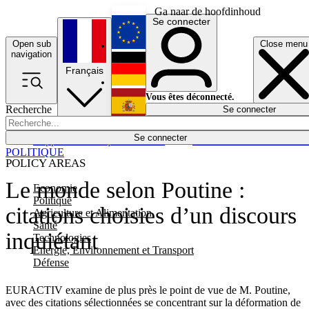
Ga naar de hoofdinhoud
Se connecter
Open sub
Close menu
English
navigation
Français
Deutsch
Vous êtes déconnecté.
Recherche
Se connecter
Español
Lumières éteintes
Se connecter
Rapporteur
Politique
Économie
Newsletters
Evénements
Em
POLITIQUE
POLICY AREAS
Le monde selon Poutine :
Economie
Politique
citations choisies d’un discours
Agriculture et Alimentation
Santé
inquiétant
Technologies
Energie, Environnement et Transport
Défense
EURACTIV examine de plus près le point de vue de M. Poutine,
avec des citations sélectionnées se concentrant sur la déformation de