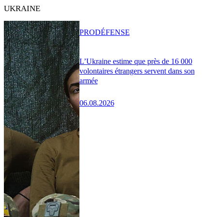
UKRAINE
PRO
DÉFENSE
L’Ukraine estime que près de 16 000
volontaires étrangers servent dans son
armée
06.08.2026