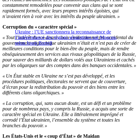
constamment remodelées pour convenir aux clans qui se sont
rapidement formés, avec leurs propres intérêts égoïstes, qui
n’avaient rien à voir avec les intérêts du peuple ukrainien. »
Corruption du « caractère spécial »
Ukraine : l’UE sanctionnera la reconnaissance de
« Tout l’intérêt du soi-disant choix civilisationnel pro-occidental du
l’indépendance des régions séparatistes par Moscou,
gouvernement oligarchique ukrainien n’était et n’est pas de créer de
selon Josep Borrell
meilleures conditions pour le bien-être du peuple, mais de rendre
obséquieusement des services aux rivaux géopolitiques de la Russie,
pour sauver des milliards de dollars volés aux Ukrainiens et cachés
par les oligarques sur des comptes dans des banques occidentales. »
« Un État stable en Ukraine ne s’est pas développé, et les
procédures politiques, électorales ne servent que de couverture,
d’écran pour la redistribution du pouvoir et des biens entre les
différents clans oligarchiques. »
« La corruption, qui, sans aucun doute, est un défi et un problème
pour de nombreux pays, y compris la Russie, a acquis une sorte de
caractère spécial en Ukraine. Elle a littéralement imprégné et
corrodé l’État ukrainien, l’ensemble du système et toutes les
branches du pouvoir. »
Les États-Unis et le « coup d’État » de Maidan