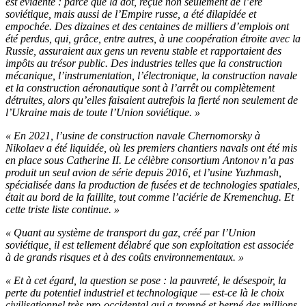
est évidente : parce que la dot, reçue non seulement de l’ère
soviétique, mais aussi de l’Empire russe, a été dilapidée et
empochée. Des dizaines et des centaines de milliers d’emplois ont
été perdus, qui, grâce, entre autres, à une coopération étroite avec la
Russie, assuraient aux gens un revenu stable et rapportaient des
impôts au trésor public. Des industries telles que la construction
mécanique, l’instrumentation, l’électronique, la construction navale
et la construction aéronautique sont à l’arrêt ou complètement
détruites, alors qu’elles faisaient autrefois la fierté non seulement de
l’Ukraine mais de toute l’Union soviétique. »
« En 2021, l’usine de construction navale Chernomorsky à
Nikolaev a été liquidée, où les premiers chantiers navals ont été mis
en place sous Catherine II. Le célèbre consortium Antonov n’a pas
produit un seul avion de série depuis 2016, et l’usine Yuzhmash,
spécialisée dans la production de fusées et de technologies spatiales,
était au bord de la faillite, tout comme l’aciérie de Kremenchug. Et
cette triste liste continue. »
« Quant au système de transport du gaz, créé par l’Union
soviétique, il est tellement délabré que son exploitation est associée
à de grands risques et à des coûts environnementaux. »
« Et à cet égard, la question se pose : la pauvreté, le désespoir, la
perte du potentiel industriel et technologique — est-ce là le choix
civilisationnel très pro-occidental qui a trompé et berné des millions