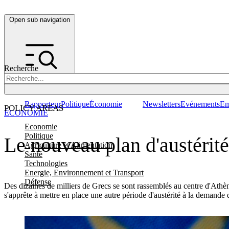
Open sub navigation
Recherche
Rapporteur
Politique
Économie
Newsletters
Evénements
Em
POLICY AREAS
ÉCONOMIE
Economie
Politique
Le nouveau plan d'austérit
Agriculture et Alimentation
Santé
Technologies
Energie, Environnement et Transport
Défense
Des dizaines de milliers de Grecs se sont rassemblés au centre d'Athè
s'apprête à mettre en place une autre période d'austérité à la demande 