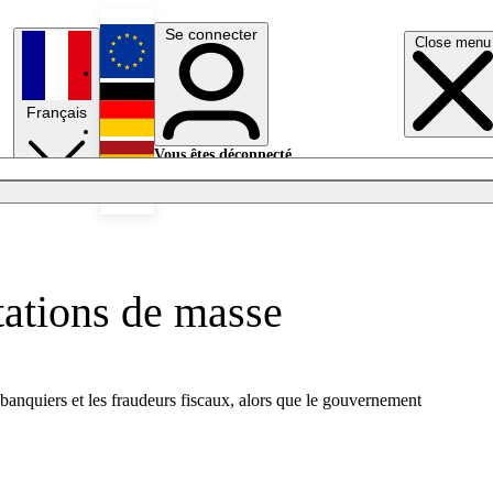
Se connecter
Close menu
English
Français
Deutsch
Vous êtes déconnecté.
Se connecter
Español
Lumières éteintes
tations de masse
banquiers et les fraudeurs fiscaux, alors que le gouvernement