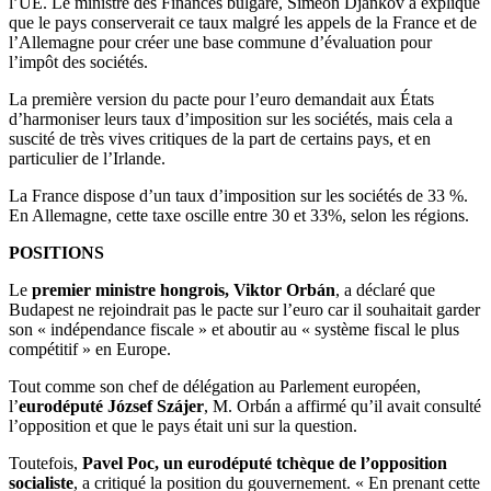
l’UE. Le ministre des Finances bulgare, Simeon Djankov a expliqué
que le pays conserverait ce taux malgré les appels de la France et de
l’Allemagne pour créer une base commune d’évaluation pour
l’impôt des sociétés.
La première version du pacte pour l’euro demandait aux États
d’harmoniser leurs taux d’imposition sur les sociétés, mais cela a
suscité de très vives critiques de la part de certains pays, et en
particulier de l’Irlande.
La France dispose d’un taux d’imposition sur les sociétés de 33 %.
En Allemagne, cette taxe oscille entre 30 et 33%, selon les régions.
POSITIONS
Le
premier ministre hongrois, Viktor Orbán
, a déclaré que
Budapest ne rejoindrait pas le pacte sur l’euro car il souhaitait garder
son « indépendance fiscale » et aboutir au « système fiscal le plus
compétitif » en Europe.
Tout comme son chef de délégation au Parlement européen,
l’
eurodéputé József Szájer
, M. Orbán a affirmé qu’il avait consulté
l’opposition et que le pays était uni sur la question.
Toutefois,
Pavel Poc, un eurodéputé tchèque de l’opposition
socialiste
, a critiqué la position du gouvernement. « En prenant cette