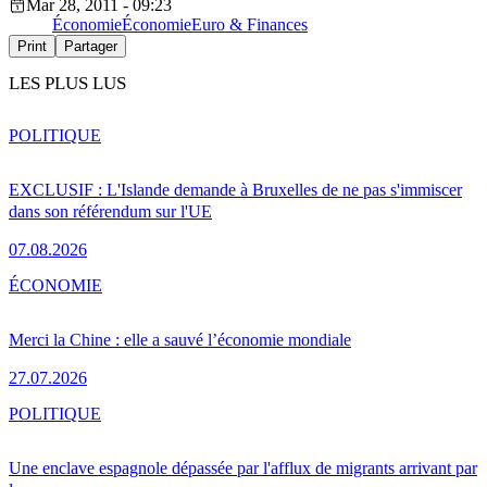
Mar 28, 2011 - 09:23
Économie
Économie
Euro & Finances
Print
Partager
LES PLUS LUS
POLITIQUE
EXCLUSIF : L'Islande demande à Bruxelles de ne pas s'immiscer
dans son référendum sur l'UE
07.08.2026
ÉCONOMIE
Merci la Chine : elle a sauvé l’économie mondiale
27.07.2026
POLITIQUE
Une enclave espagnole dépassée par l'afflux de migrants arrivant par