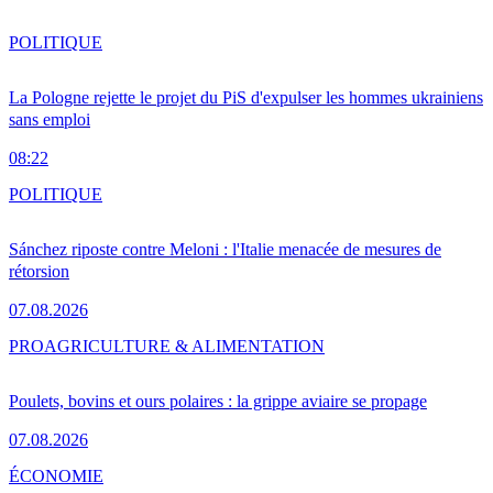
POLITIQUE
La Pologne rejette le projet du PiS d'expulser les hommes ukrainiens
sans emploi
08:22
POLITIQUE
Sánchez riposte contre Meloni : l'Italie menacée de mesures de
rétorsion
07.08.2026
PRO
AGRICULTURE & ALIMENTATION
Poulets, bovins et ours polaires : la grippe aviaire se propage
07.08.2026
ÉCONOMIE