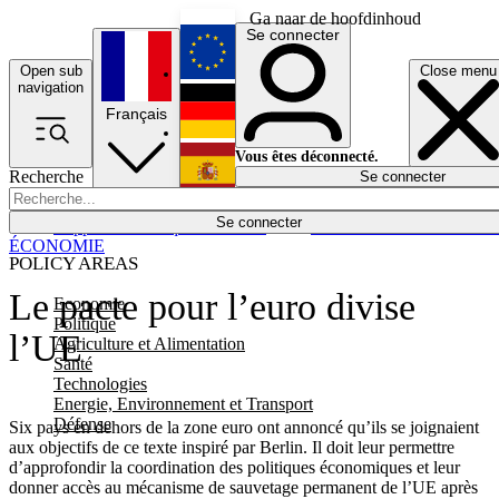
Ga naar de hoofdinhoud
Se connecter
Open sub
Close menu
English
navigation
Français
Deutsch
Vous êtes déconnecté.
Recherche
Se connecter
Español
Lumières éteintes
Se connecter
Rapporteur
Politique
Économie
Newsletters
Evénements
Em
ÉCONOMIE
POLICY AREAS
Le pacte pour l’euro divise
Economie
Politique
l’UE
Agriculture et Alimentation
Santé
Technologies
Energie, Environnement et Transport
Défense
Six pays en dehors de la zone euro ont annoncé qu’ils se joignaient
aux objectifs de ce texte inspiré par Berlin. Il doit leur permettre
d’approfondir la coordination des politiques économiques et leur
donner accès au mécanisme de sauvetage permanent de l’UE après