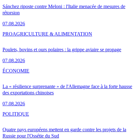
Sánchez riposte contre Meloni : l'Italie menacée de mesures de
rétorsion
07.08.2026
PRO
AGRICULTURE & ALIMENTATION
Poulets, bovins et ours polaires : la grippe aviaire se propage
07.08.2026
ÉCONOMIE
La « résilience surprenante » de l'Allemagne face à la forte hausse
des exportations chinoises
07.08.2026
POLITIQUE
Quatre pays européens mettent en garde contre les projets de la
Russie pour l'Ossétie du Sud