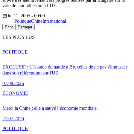
suivre très attentivement les progrès réalisés par la Bulgarie sur la
voie de leur adhésion à l’UE.
Jul 11, 2005 - 09:00
Politique
Chine
International
Print
Partager
LES PLUS LUS
POLITIQUE
EXCLUSIF : L'Islande demande à Bruxelles de ne pas s'immiscer
dans son référendum sur l'UE
07.08.2026
ÉCONOMIE
Merci la Chine : elle a sauvé l’économie mondiale
27.07.2026
POLITIQUE