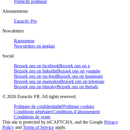
Publicité politique
Abonnements
Euractiv Pro
Newsletters
Rapporteur
Newsletters en anglais
Social
Bezoek ons op facebook
Bezoek ons op x
Bezoek ons op linkedin
Bezoek ons op youtube
Bezoek ons op rss-feed
Bezoek ons op instagram
Bezoek ons op mastodon
Bezoek ons op telegram
Bezoek ons op bluesky
Bezoek ons op threads
©
2026
Euractiv FR. All rights reserved.
Politique de confidentialité
Politique cookies
Conditions générales
Conditions d’abonnement
Conditions de vente
This site is protected by reCAPTCHA, and the Google
Privacy
Policy
and
Terms of Service
apply.