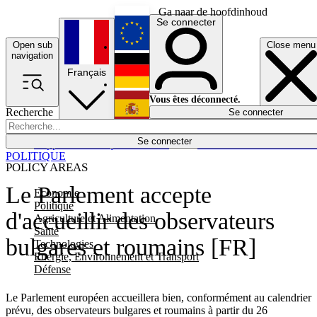
Ga naar de hoofdinhoud
Se connecter
Open sub
Close menu
English
navigation
Français
Deutsch
Vous êtes déconnecté.
Recherche
Se connecter
Español
Lumières éteintes
Se connecter
Rapporteur
Politique
Économie
Newsletters
Evénements
Em
POLITIQUE
POLICY AREAS
Le Parlement accepte
Economie
Politique
d'accueillir des observateurs
Agriculture et Alimentation
Santé
bulgares et roumains [FR]
Technologies
Energie, Environnement et Transport
Défense
Le Parlement européen accueillera bien, conformément au calendrier
prévu, des observateurs bulgares et roumains à partir du 26