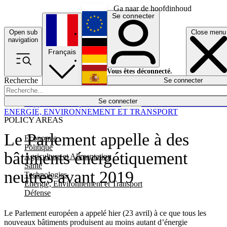
Ga naar de hoofdinhoud
Se connecter
Open sub
Close menu
English
navigation
Français
Deutsch
Vous êtes déconnecté.
Recherche
Se connecter
Español
Lumières éteintes
Se connecter
Rapporteur
Politique
Économie
Newsletters
Evénements
Em
ENERGIE, ENVIRONNEMENT ET TRANSPORT
POLICY AREAS
Le Parlement appelle à des
Economie
Politique
bâtiments énergétiquement
Agriculture et Alimentation
Santé
neutres avant 2019
Technologies
Energie, Environnement et Transport
Défense
Le Parlement européen a appelé hier (23 avril) à ce que tous les
nouveaux bâtiments produisent au moins autant d’énergie