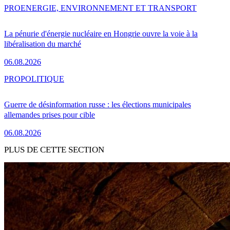
PRO
ENERGIE, ENVIRONNEMENT ET TRANSPORT
La pénurie d'énergie nucléaire en Hongrie ouvre la voie à la
libéralisation du marché
06.08.2026
PRO
POLITIQUE
Guerre de désinformation russe : les élections municipales
allemandes prises pour cible
06.08.2026
PLUS DE CETTE SECTION