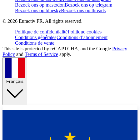
Bezoek ons op mastodon
Bezoek ons op telegram
Bezoek ons op bluesky
Bezoek ons op threads
©
2026
Euractiv FR. All rights reserved.
Politique de confidentialité
Politique cookies
Conditions générales
Conditions d’abonnement
Conditions de vente
This site is protected by reCAPTCHA, and the Google
Privacy
Policy
and
Terms of Service
apply.
Français