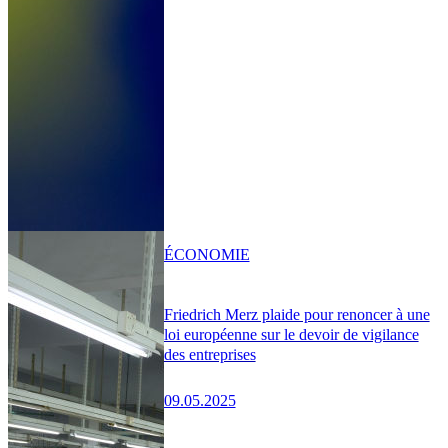
ÉCONOMIE
Friedrich Merz plaide pour renoncer à une
loi européenne sur le devoir de vigilance
des entreprises
09.05.2025