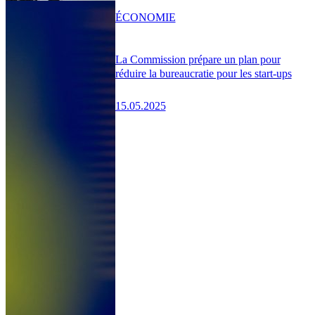
ÉCONOMIE
La Commission prépare un plan pour
réduire la bureaucratie pour les start-ups
15.05.2025