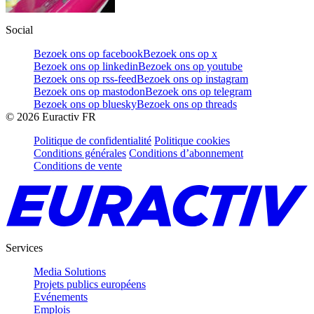
Social
Bezoek ons op facebook
Bezoek ons op x
Bezoek ons op linkedin
Bezoek ons op youtube
Bezoek ons op rss-feed
Bezoek ons op instagram
Bezoek ons op mastodon
Bezoek ons op telegram
Bezoek ons op bluesky
Bezoek ons op threads
©
2026
Euractiv FR
Politique de confidentialité
Politique cookies
Conditions générales
Conditions d’abonnement
Conditions de vente
Services
Media Solutions
Projets publics européens
Evénements
Emplois