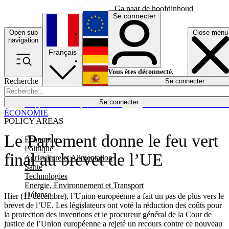
Ga naar de hoofdinhoud
Se connecter
Open sub
Close menu
English
navigation
Français
Deutsch
Vous êtes déconnecté.
Recherche
Se connecter
Español
Lumières éteintes
Se connecter
Rapporteur
Politique
Économie
Newsletters
Evénements
Em
ÉCONOMIE
POLICY AREAS
Le Parlement donne le feu vert
Economie
Politique
final au brevet de l’UE
Agriculture et Alimentation
Santé
Technologies
Energie, Environnement et Transport
Défense
Hier (11 décembre), l’Union européenne a fait un pas de plus vers le
brevet de l’UE. Les législateurs ont voté la réduction des coûts pour
la protection des inventions et le procureur général de la Cour de
justice de l’Union européenne a rejeté un recours contre ce nouveau