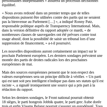
personnalités indépendantes » assurera un processus décisionnel
équilibré.
« Nous avons redouté dans un premier temps que de telles
dispositions puissent être utilisées contre des partis qui ne seraient
pas la bienvenue au Parlement […] », a indiqué Ronny Patz,
responsable politique auprès de Transparency International. Mais,
dans la version définitive du rapport adoptée ce mardi, « de
nombreuses clauses de sauvegardes ont été prévues contre tout
usage abusif, dont la possibilité de saisir un tribunal lors d’une
suppression de financement, » a-t-il poursuivi.
Les nouvelles dispositions auront certainement un impact sur le
prochain Parlement européen. Les derniers sondages prévoient une
montée des partis de droites radicales lors des prochaines
européennes de mai.
Mais des sources européennes pensent que le non-respect des
valeurs européennes sera un principe difficile à vérifier. « Un parti
qui est tant soit peu intelligent n'indique pas dans ses statuts qu'il est
raciste », a signalé ironiquement une source qui a pris part à la
rédaction du rapport.
Selon les derniers sondages, le Front national pourrait obtenir
18 sièges, le parti hongrois Jobbik quatre, le parti grec Aube dorée
trois et enfin Vlaams Belang pourrait s'assurer un eurodéputé. Tous