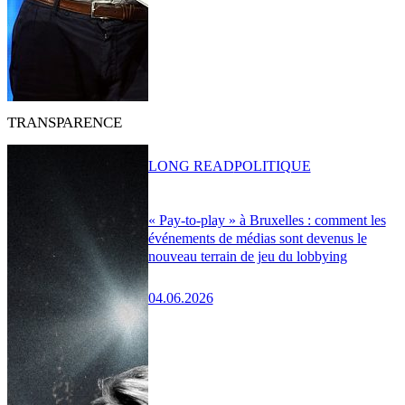
TRANSPARENCE
LONG READ
POLITIQUE
« Pay-to-play » à Bruxelles : comment les
événements de médias sont devenus le
nouveau terrain de jeu du lobbying
04.06.2026