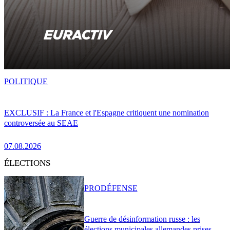
POLITIQUE
EXCLUSIF : La France et l'Espagne critiquent une nomination
controversée au SEAE
07.08.2026
ÉLECTIONS
PRO
DÉFENSE
Guerre de désinformation russe : les
élections municipales allemandes prises