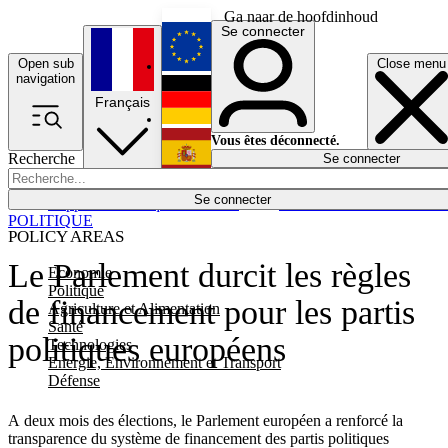
Ga naar de hoofdinhoud
Se connecter
Open sub
Close menu
English
navigation
Français
Deutsch
Vous êtes déconnecté.
Recherche
Se connecter
Español
Lumières éteintes
Se connecter
Rapporteur
Politique
Économie
Newsletters
Evénements
Em
POLITIQUE
POLICY AREAS
Le Parlement durcit les règles
Economie
Politique
de financement pour les partis
Agriculture et Alimentation
Santé
politiques européens
Technologies
Energie, Environnement et Transport
Défense
A deux mois des élections, le Parlement européen a renforcé la
transparence du système de financement des partis politiques