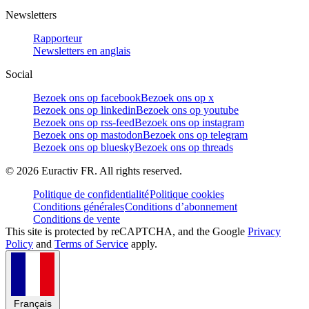
Newsletters
Rapporteur
Newsletters en anglais
Social
Bezoek ons op facebook
Bezoek ons op x
Bezoek ons op linkedin
Bezoek ons op youtube
Bezoek ons op rss-feed
Bezoek ons op instagram
Bezoek ons op mastodon
Bezoek ons op telegram
Bezoek ons op bluesky
Bezoek ons op threads
©
2026
Euractiv FR. All rights reserved.
Politique de confidentialité
Politique cookies
Conditions générales
Conditions d’abonnement
Conditions de vente
This site is protected by reCAPTCHA, and the Google
Privacy
Policy
and
Terms of Service
apply.
Français