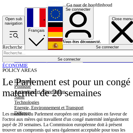
Ga naar de hoofdinhoud
Se connecter
Open sub
Close menu
English
navigation
Français
Deutsch
Vous êtes déconnecté.
Recherche
Se connecter
Español
Lumières éteintes
Se connecter
Rapporteur
Politique
Économie
Newsletters
Evénements
Em
ÉCONOMIE
POLICY AREAS
Le Parlement est pour un congé
Economie
Politique
maternel de 20 semaines
Agriculture et Alimentation
Santé
Technologies
Energie, Environnement et Transport
Défense
Les membres du Parlement européen ont pris position en faveur de
l'octroi aux mères qui travaillent d'un congé maternité intégralement
payé de 20 semaines. La Commission européenne doit à présent
trouver un compromis qui sera également acceptable pour tous les