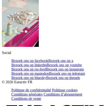
Social
Bezoek ons op facebook
Bezoek ons op x
Bezoek ons op linkedin
Bezoek ons op youtube
Bezoek ons op rss-feed
Bezoek ons op instagram
Bezoek ons op mastodon
Bezoek ons op telegram
Bezoek ons op bluesky
Bezoek ons op threads
©
2026
Euractiv FR
Politique de confidentialité
Politique cookies
Conditions générales
Conditions d’abonnement
Conditions de vente