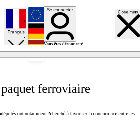
Se connecter
Close menu
English
Français
Deutsch
Vous êtes déconnecté.
Se connecter
Español
Lumières éteintes
paquet ferroviaire
urodéputés ont notamment ?cherché à favoriser la concurrence entre les