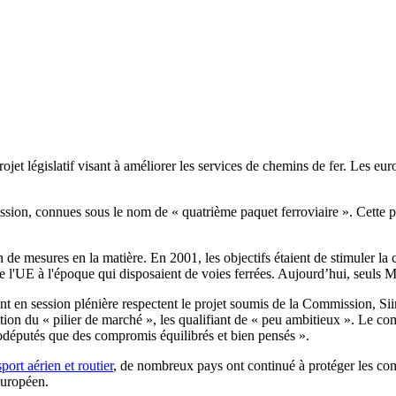
ojet législatif visant à améliorer les services de chemins de fer. Les e
ion, connues sous le nom de « quatrième paquet ferroviaire ». Cette pro
ain de mesures en la matière. En 2001, les objectifs étaient de stimuler 
 l'UE à l'époque qui disposaient de voies ferrées. Aujourd’hui, seuls Ma
t en session plénière respectent le projet soumis de la Commission, Si
tion du « pilier de marché », les qualifiant de « peu ambitieux ». Le co
rodéputés que des compromis équilibrés et bien pensés ».
sport aérien et routier
, de nombreux pays ont continué à protéger les com
européen.