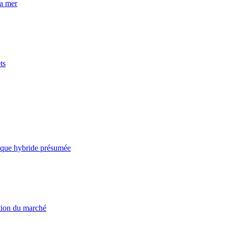
la mer
ts
taque hybride présumée
ation du marché