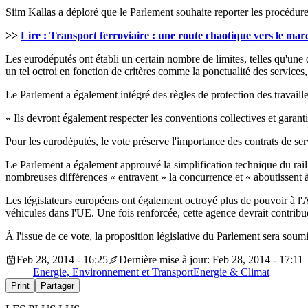
Siim Kallas a déploré que le Parlement souhaite reporter les procédures
>>
Lire :
Transport ferroviaire :
une route chaotique vers le mar
Les eurodéputés ont établi un certain nombre de limites, telles qu'une d
un tel octroi en fonction de critères comme la ponctualité des services, 
Le Parlement a également intégré des règles de protection des travaille
« Ils devront également respecter les conventions collectives et garan
Pour les eurodéputés, le vote préserve l'importance des contrats de ser
Le Parlement a également approuvé la simplification technique du rail 
nombreuses différences « entravent » la concurrence et « aboutissent 
Les législateurs européens ont également octroyé plus de pouvoir à l'A
véhicules dans l'UE. Une fois renforcée, cette agence devrait contribuer
À l'issue de ce vote, la proposition législative du Parlement sera soumi
Feb 28, 2014 - 16:25
Dernière mise à jour: Feb 28, 2014 - 17:11
Energie, Environnement et Transport
Energie & Climat
Print
Partager