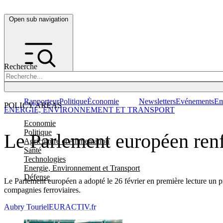
Open sub navigation
Recherche
Rapporteur
Politique
Économie
Newsletters
Evénements
Em
POLICY AREAS
ENERGIE, ENVIRONNEMENT ET TRANSPORT
Economie
Politique
Le Parlement européen renf
Agriculture et Alimentation
Santé
Technologies
Energie, Environnement et Transport
Défense
Le Parlement européen a adopté le 26 février en première lecture un pr
compagnies ferroviaires.
Aubry Touriel
EURACTIV.fr