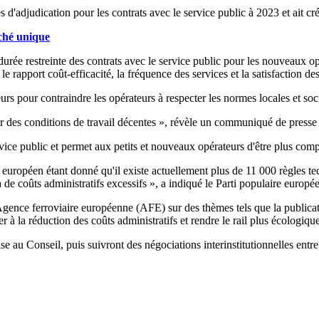
 d'adjudication pour les contrats avec le service public à 2023 et ait cré
ché unique
urée restreinte des contrats avec le service public pour les nouveaux opé
le rapport coût-efficacité, la fréquence des services et la satisfaction de
urs pour contraindre les opérateurs à respecter les normes locales et soc
tir des conditions de travail décentes », révèle un communiqué de press
vice public et permet aux petits et nouveaux opérateurs d'être plus comp
européen étant donné qu'il existe actuellement plus de 11 000 règles tec
à de coûts administratifs excessifs », a indiqué le Parti populaire eur
gence ferroviaire européenne (AFE) sur des thèmes tels que la publication
 à la réduction des coûts administratifs et rendre le rail plus écologique
se au Conseil, puis suivront des négociations interinstitutionnelles entre