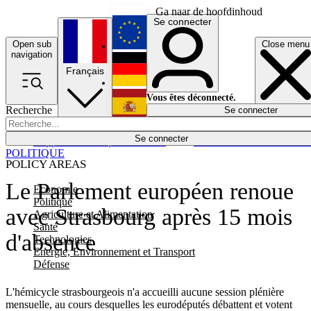
Ga naar de hoofdinhoud
Se connecter
Open sub
Close menu
English
navigation
Français
Deutsch
Vous êtes déconnecté.
Recherche
Se connecter
Español
Lumières éteintes
Se connecter
Rapporteur
Politique
Économie
Newsletters
Evénements
Em
POLITIQUE
POLICY AREAS
Le Parlement européen renoue
Economie
Politique
avec Strasbourg après 15 mois
Agriculture et Alimentation
Santé
d'absence
Technologies
Energie, Environnement et Transport
Défense
L'hémicycle strasbourgeois n'a accueilli aucune session plénière
mensuelle, au cours desquelles les eurodéputés débattent et votent