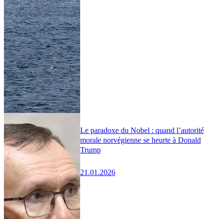
Le paradoxe du Nobel : quand l’autorité
morale norvégienne se heurte à Donald
Trump
21.01.2026