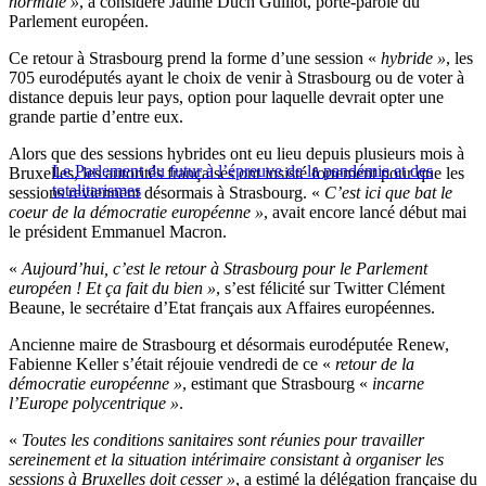
normale »
, a considéré Jaume Duch Guillot, porte-parole du
Parlement européen.
Ce retour à Strasbourg prend la forme d’une session «
hybride »
, les
705 eurodéputés ayant le choix de venir à Strasbourg ou de voter à
distance depuis leur pays, option pour laquelle devrait opter une
grande partie d’entre eux.
Alors que des sessions hybrides ont eu lieu depuis plusieurs mois à
Le Parlement du futur à l’épreuve de la pandémie et des
Bruxelles, les autorités françaises ont insisté fortement pour que les
totalitarismes
sessions reviennent désormais à Strasbourg. «
C’est ici que bat le
coeur de la démocratie européenne »
, avait encore lancé début mai
le président Emmanuel Macron.
«
Aujourd’hui, c’est le retour à Strasbourg pour le Parlement
européen ! Et ça fait du bien »
, s’est félicité sur Twitter Clément
Beaune, le secrétaire d’Etat français aux Affaires européennes.
Ancienne maire de Strasbourg et désormais eurodéputée Renew,
Fabienne Keller s’était réjouie vendredi de ce «
retour de la
démocratie européenne »
, estimant que Strasbourg «
incarne
l’Europe polycentrique »
.
«
Toutes les conditions sanitaires sont réunies pour travailler
sereinement et la situation intérimaire consistant à organiser les
sessions à Bruxelles doit cesser »
, a estimé la délégation française du