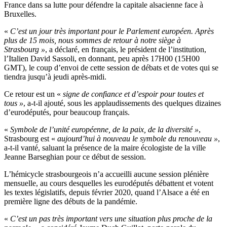
France dans sa lutte pour défendre la capitale alsacienne face à
Bruxelles.
«
C’est un jour très important pour le Parlement européen. Après
plus de 15 mois, nous sommes de retour à notre siège à
Strasbourg »
, a déclaré, en français, le président de l’institution,
l’Italien David Sassoli, en donnant, peu après 17H00 (15H00
GMT), le coup d’envoi de cette session de débats et de votes qui se
tiendra jusqu’à jeudi après-midi.
Ce retour est un «
signe de confiance et d’espoir pour toutes et
tous »
, a-t-il ajouté, sous les applaudissements des quelques dizaines
d’eurodéputés, pour beaucoup français.
«
Symbole de l’unité européenne, de la paix, de la diversité »
,
Strasbourg est «
aujourd’hui à nouveau le symbole du renouveau »
,
a-t-il vanté, saluant la présence de la maire écologiste de la ville
Jeanne Barseghian pour ce début de session.
L’hémicycle strasbourgeois n’a accueilli aucune session plénière
mensuelle, au cours desquelles les eurodéputés débattent et votent
les textes législatifs, depuis février 2020, quand l’Alsace a été en
première ligne des débuts de la pandémie.
«
C’est un pas très important vers une situation plus proche de la