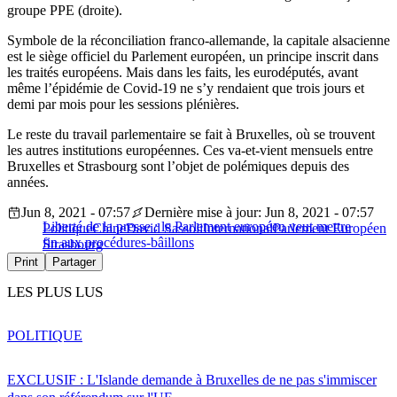
groupe PPE (droite).
Symbole de la réconciliation franco-allemande, la capitale alsacienne
est le siège officiel du Parlement européen, un principe inscrit dans
les traités européens. Mais dans les faits, les eurodéputés, avant
même l’épidémie de Covid-19 ne s’y rendaient que trois jours et
demi par mois pour les sessions plénières.
Le reste du travail parlementaire se fait à Bruxelles, où se trouvent
les autres institutions européennes. Ces va-et-vient mensuels entre
Bruxelles et Strasbourg sont l’objet de polémiques depuis des
années.
Jun 8, 2021 - 07:57
Dernière mise à jour: Jun 8, 2021 - 07:57
Liberté de la presse : le Parlement européen veut mettre
Politique
Chine
David Sassoli
International
Parlement Européen
fin aux procédures-bâillons
Strasbourg
Print
Partager
LES PLUS LUS
POLITIQUE
EXCLUSIF : L'Islande demande à Bruxelles de ne pas s'immiscer