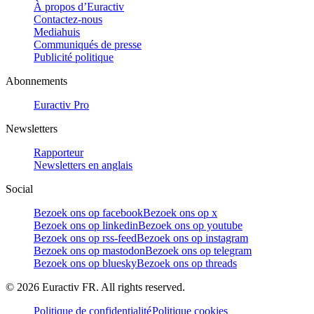
À propos d’Euractiv
Contactez-nous
Mediahuis
Communiqués de presse
Publicité politique
Abonnements
Euractiv Pro
Newsletters
Rapporteur
Newsletters en anglais
Social
Bezoek ons op facebook
Bezoek ons op x
Bezoek ons op linkedin
Bezoek ons op youtube
Bezoek ons op rss-feed
Bezoek ons op instagram
Bezoek ons op mastodon
Bezoek ons op telegram
Bezoek ons op bluesky
Bezoek ons op threads
©
2026
Euractiv FR. All rights reserved.
Politique de confidentialité
Politique cookies