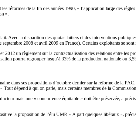
 réformes de la fin des années 1990, « l’application large des règles de
on ».
it. Avec la disparition des quotas laitiers et des interventions publiques,
septembre 2008 et avril 2009 en France). Certains exploitants se sont r
r 2012 un règlement sur la contractualisation des relations entre les pr
isation pourra regrouper jusqu’à 33% de la production nationale ou 3,
aine dans ses propositions d’octobre dernier sur la réforme de la PAC.
té. « Tout dépend à qui on parle, mais certains membres de la Commission
roducteur mais une « concurrence équitable » doit être préservée, a pr
sitive la proposition de l’élu UMP. « A part quelques libéraux », précise