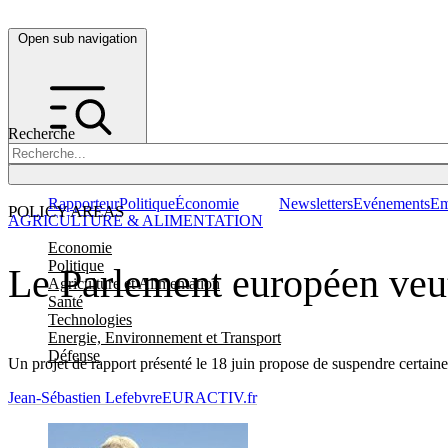
Open sub navigation
Recherche
Rapporteur
Politique
Économie
Newsletters
Evénements
Em
POLICY AREAS
AGRICULTURE & ALIMENTATION
Economie
Politique
Le Parlement européen veut 
Agriculture et Alimentation
Santé
Technologies
Energie, Environnement et Transport
Défense
Un projet de rapport présenté le 18 juin propose de suspendre certaines
Jean-Sébastien Lefebvre
EURACTIV.fr