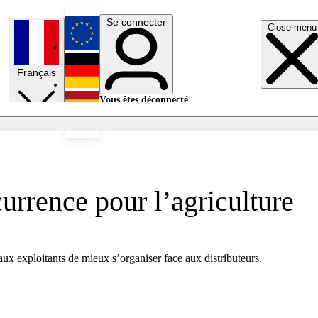
Se connecter
Close menu
English
Français
Deutsch
Vous êtes déconnecté.
Se connecter
Español
Lumières éteintes
urrence pour l’agriculture
aux exploitants de mieux s’organiser face aux distributeurs.