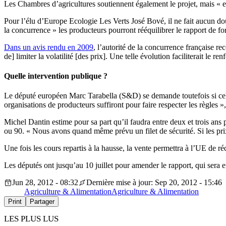
Les Chambres d’agricultures soutiennent également le projet, mais « en
Pour l’élu d’Europe Ecologie Les Verts José Bové, il ne fait aucun do
la concurrence » les producteurs pourront rééquilibrer le rapport de fo
Dans un avis rendu en 2009
, l’autorité de la concurrence française r
de] limiter la volatilité [des prix]. Une telle évolution faciliterait l
Quelle intervention publique ?
Le député européen Marc Tarabella (S&D) se demande toutefois si cela s
organisations de producteurs suffiront pour faire respecter les règles »,
Michel Dantin estime pour sa part qu’il faudra entre deux et trois ans 
ou 90. « Nous avons quand même prévu un filet de sécurité. Si les pri
Une fois les cours repartis à la hausse, la vente permettra à l’UE de r
Les députés ont jusqu’au 10 juillet pour amender le rapport, qui sera
Jun 28, 2012 - 08:32
Dernière mise à jour: Sep 20, 2012 - 15:46
Agriculture & Alimentation
Agriculture & Alimentation
Print
Partager
LES PLUS LUS