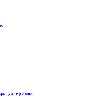
ts
taque hybride présumée