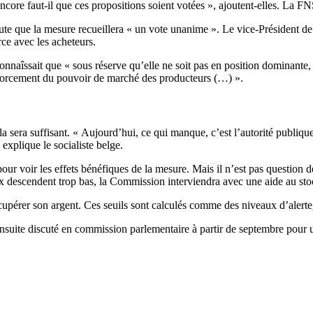
core faut-il que ces propositions soient votées », ajoutent-elles. La F
ute que la mesure recueillera « un vote unanime ». Le vice-Président de
rce avec les acheteurs.
econnaîssait que « sous réserve qu’elle ne soit pas en position dominant
e renforcement du pouvoir de marché des producteurs (…) ».
era suffisant. « Aujourd’hui, ce qui manque, c’est l’autorité publique q
 explique le socialiste belge.
pour voir les effets bénéfiques de la mesure. Mais il n’est pas question d
x descendent trop bas, la Commission interviendra avec une aide au sto
écupérer son argent. Ces seuils sont calculés comme des niveaux d’alerte, 
 ensuite discuté en commission parlementaire à partir de septembre pou