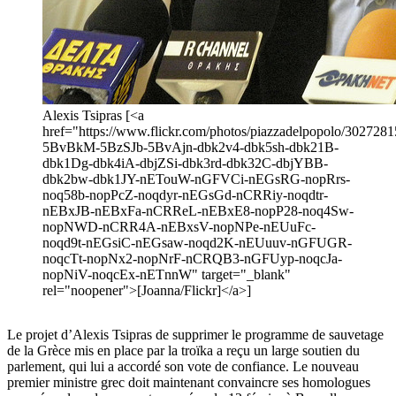
Alexis Tsipras [<a
href="https://www.flickr.com/photos/piazzadelpopolo/30272815
5BvBkM-5BzSJb-5BvAjn-dbk2v4-dbk5sh-dbk21B-
dbk1Dg-dbk4iA-dbjZSi-dbk3rd-dbk32C-dbjYBB-
dbk2bw-dbk1JY-nETouW-nGFVCi-nEGsRG-nopRrs-
noq58b-nopPcZ-noqdyr-nEGsGd-nCRRiy-noqdtr-
nEBxJB-nEBxFa-nCRReL-nEBxE8-nopP28-noq4Sw-
nopNWD-nCRR4A-nEBxsV-nopNPe-nEUuFc-
noqd9t-nEGsiC-nEGsaw-noqd2K-nEUuuv-nGFUGR-
noqcTt-nopNx2-nopNrF-nCRQB3-nGFUyp-noqcJa-
nopNiV-noqcEx-nETnnW" target="_blank"
rel="noopener">[Joanna/Flickr]</a>]
Le projet d’Alexis Tsipras de supprimer le programme de sauvetage
de la Grèce mis en place par la troïka a reçu un large soutien du
parlement, qui lui a accordé son vote de confiance. Le nouveau
premier ministre grec doit maintenant convaincre ses homologues