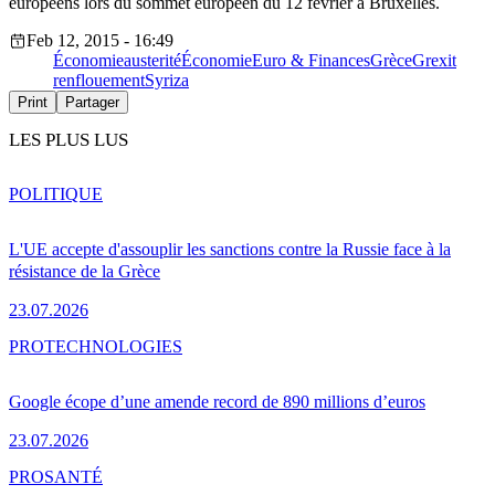
européens lors du sommet européen du 12 février à Bruxelles.
Feb 12, 2015 - 16:49
Économie
austerité
Économie
Euro & Finances
Grèce
Grexit
renflouement
Syriza
Print
Partager
LES PLUS LUS
POLITIQUE
L'UE accepte d'assouplir les sanctions contre la Russie face à la
résistance de la Grèce
23.07.2026
PRO
TECHNOLOGIES
Google écope d’une amende record de 890 millions d’euros
23.07.2026
PRO
SANTÉ