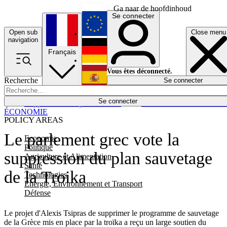
Ga naar de hoofdinhoud
Se connecter
Open sub
Close menu
English
navigation
Français
Deutsch
Vous êtes déconnecté.
Recherche
Se connecter
Español
Lumières éteintes
Se connecter
Rapporteur
Politique
Économie
Newsletters
Evénements
Em
ÉCONOMIE
POLICY AREAS
Le parlement grec vote la
Economie
Politique
suppression du plan sauvetage
Agriculture et Alimentation
Santé
de la Troika
Technologies
Energie, Environnement et Transport
Défense
Le projet d'Alexis Tsipras de supprimer le programme de sauvetage
de la Grèce mis en place par la troïka a reçu un large soutien du