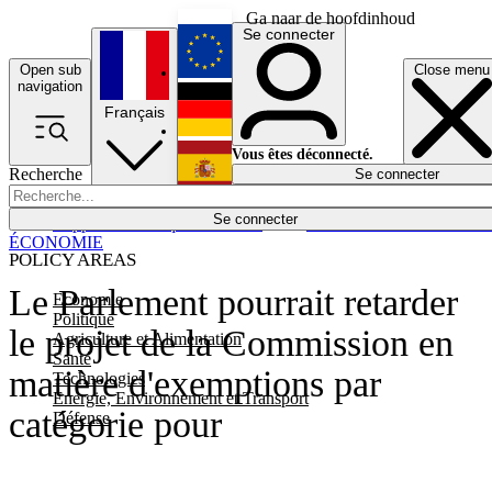
Ga naar de hoofdinhoud
Se connecter
Open sub
Close menu
English
navigation
Français
Deutsch
Vous êtes déconnecté.
Recherche
Se connecter
Español
Lumières éteintes
Se connecter
Rapporteur
Politique
Économie
Newsletters
Evénements
Em
ÉCONOMIE
POLICY AREAS
Le Parlement pourrait retarder
Economie
Politique
le projet de la Commission en
Agriculture et Alimentation
Santé
matière d'exemptions par
Technologies
Energie, Environnement et Transport
catégorie pour
Défense