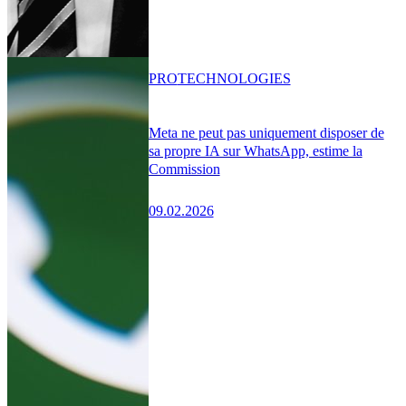
PRO
TECHNOLOGIES
Meta ne peut pas uniquement disposer de
sa propre IA sur WhatsApp, estime la
Commission
09.02.2026