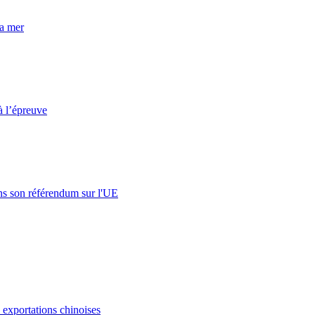
la mer
à l’épreuve
s son référendum sur l'UE
s exportations chinoises