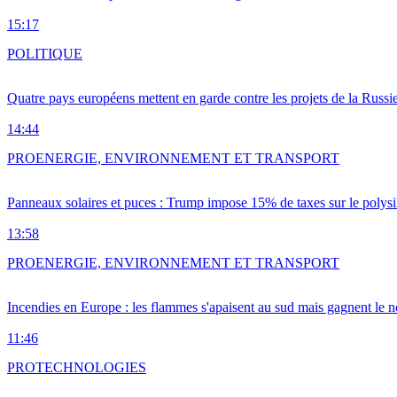
15:17
POLITIQUE
Quatre pays européens mettent en garde contre les projets de la Russi
14:44
PRO
ENERGIE, ENVIRONNEMENT ET TRANSPORT
Panneaux solaires et puces : Trump impose 15% de taxes sur le polysi
13:58
PRO
ENERGIE, ENVIRONNEMENT ET TRANSPORT
Incendies en Europe : les flammes s'apaisent au sud mais gagnent le n
11:46
PRO
TECHNOLOGIES