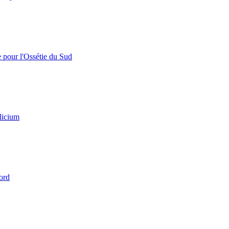
e pour l'Ossétie du Sud
licium
ord