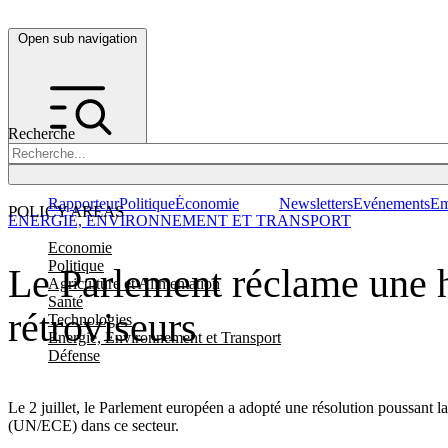
Open sub navigation
Recherche
Rapporteur
Politique
Économie
Newsletters
Evénements
Em
POLICY AREAS
ENERGIE, ENVIRONNEMENT ET TRANSPORT
Economie
Politique
Le Parlement réclame une ha
Agriculture et Alimentation
Santé
rétroviseurs
Technologies
Energie, Environnement et Transport
Défense
Le 2 juillet, le Parlement européen a adopté une résolution poussant 
(UN/ECE) dans ce secteur.