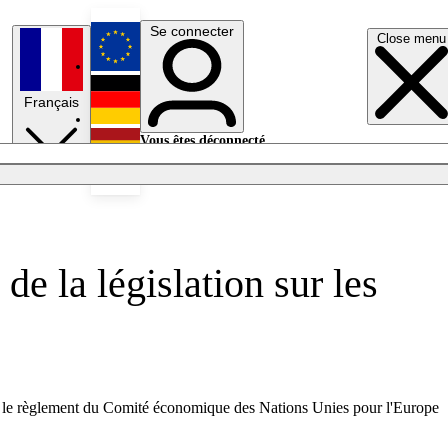
Se connecter
Close menu
English
Français
Deutsch
Vous êtes déconnecté.
Se connecter
Español
Lumières éteintes
e la législation sur les
avec le règlement du Comité économique des Nations Unies pour l'Europe