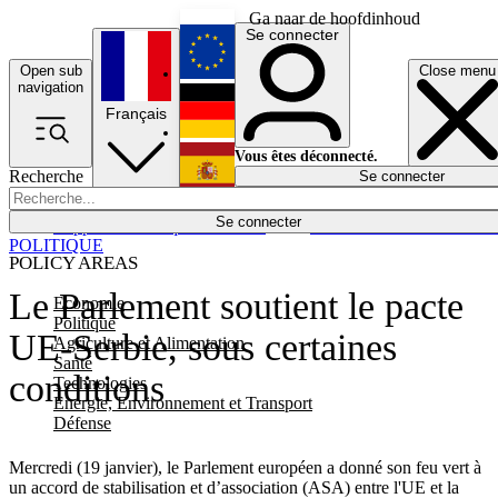
Ga naar de hoofdinhoud
Se connecter
Open sub
Close menu
English
navigation
Français
Deutsch
Vous êtes déconnecté.
Recherche
Se connecter
Español
Lumières éteintes
Se connecter
Rapporteur
Politique
Économie
Newsletters
Evénements
Em
POLITIQUE
POLICY AREAS
Le Parlement soutient le pacte
Economie
Politique
UE-Serbie, sous certaines
Agriculture et Alimentation
Santé
conditions
Technologies
Energie, Environnement et Transport
Défense
Mercredi (19 janvier), le Parlement européen a donné son feu vert à
un accord de stabilisation et d’association (ASA) entre l'UE et la