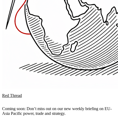
Red Thread
Coming soon: Don’t miss out on our new weekly briefing on EU-
Asia Pacific power, trade and strategy.