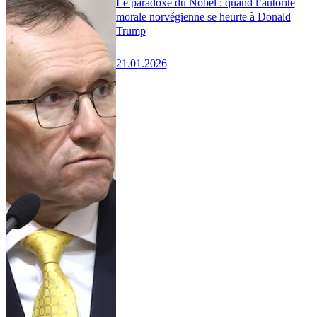
Le paradoxe du Nobel : quand l’autorité
morale norvégienne se heurte à Donald
Trump
21.01.2026