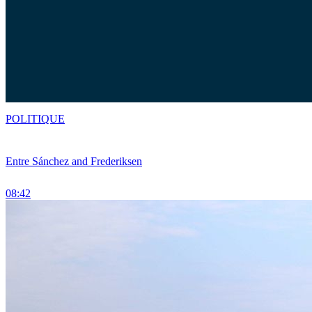
POLITIQUE
Entre Sánchez and Frederiksen
08:42