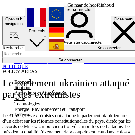
Ga naar de hoofdinhoud
Se connecter
Open sub
Close menu
English
navigation
Français
Deutsch
Vous êtes déconnecté.
Recherche
Se connecter
Español
Lumières éteintes
Se connecter
Rapporteur
Politique
Économie
Newsletters
Evénements
Em
POLITIQUE
POLICY AREAS
Le parlement ukrainien attaqué
Economie
Politique
par des extrémistes
Agriculture et Alimentation
Santé
Technologies
Energie, Environnement et Transport
Défense
Le 31 août, des extrémistes ont attaqué le parlement ukrainien lors
d’un débat sur les réformes constitutionnelles du pays, dictée par les
accords de Minsk. Un policier a trouvé la mort lors de l’attaque. Le
président a qualifié l’événement de « coup de couteau dans le dos ».