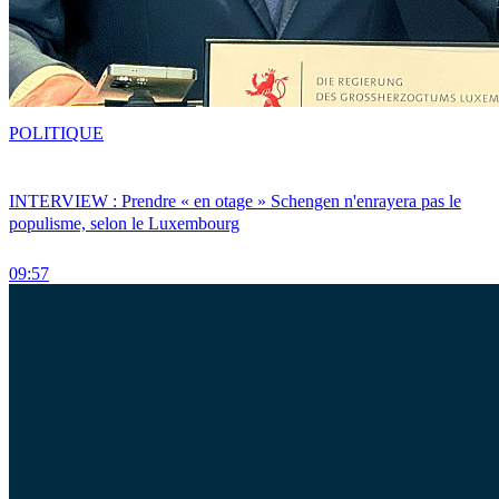
POLITIQUE
INTERVIEW : Prendre « en otage » Schengen n'enrayera pas le
populisme, selon le Luxembourg
09:57