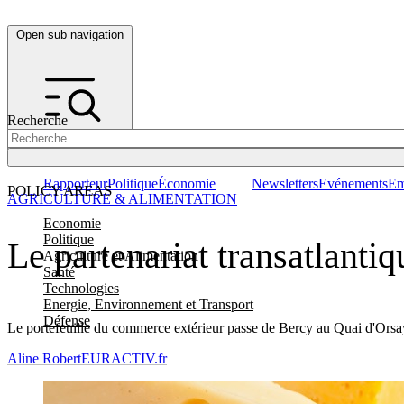
Open sub navigation
Recherche
Rapporteur
Politique
Économie
Newsletters
Evénements
Em
POLICY AREAS
AGRICULTURE & ALIMENTATION
Economie
Politique
Le partenariat transatlant
Agriculture et Alimentation
Santé
Technologies
Energie, Environnement et Transport
Défense
Le portefeuille du commerce extérieur passe de Bercy au Quai d'Orsay e
Aline Robert
EURACTIV.fr