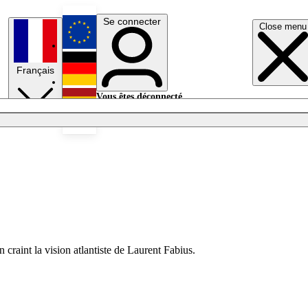
Se connecter
Close menu
English
Français
Deutsch
Vous êtes déconnecté.
Se connecter
Español
Lumières éteintes
craint la vision atlantiste de Laurent Fabius.