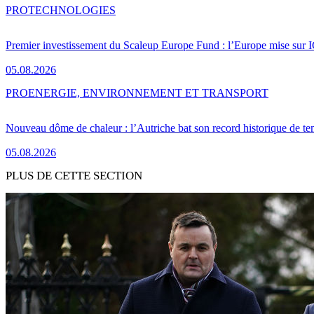
PRO
TECHNOLOGIES
Premier investissement du Scaleup Europe Fund : l’Europe mise sur
05.08.2026
PRO
ENERGIE, ENVIRONNEMENT ET TRANSPORT
Nouveau dôme de chaleur : l’Autriche bat son record historique de te
05.08.2026
PLUS DE CETTE SECTION