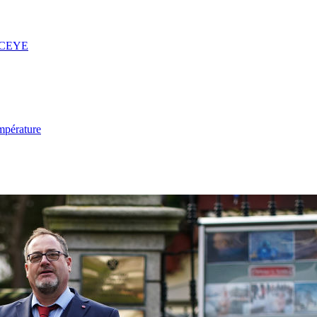
 ICEYE
mpérature