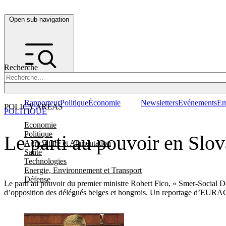
Open sub navigation
Recherche
Rapporteur
Politique
Économie
Newsletters
Evénements
Em
POLICY AREAS
POLITIQUE
Economie
Politique
Le parti au pouvoir en Slov
Agriculture et Alimentation
Santé
Technologies
Energie, Environnement et Transport
Défense
Le parti au pouvoir du premier ministre Robert Fico, « Smer-Social Dé
d’opposition des délégués belges et hongrois. Un reportage d’EUR