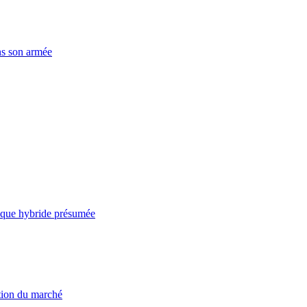
ns son armée
taque hybride présumée
ation du marché