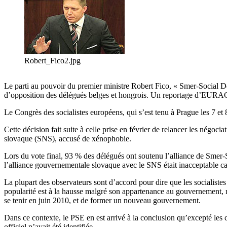
Robert_Fico2.jpg
Le parti au pouvoir du premier ministre Robert Fico, « Smer-Social Dé
d’opposition des délégués belges et hongrois. Un reportage d’EUR
Le Congrès des socialistes européens, qui s’est tenu à Prague les 7 et
Cette décision fait suite à celle prise en février de relancer les négoc
slovaque (SNS), accusé de xénophobie.
Lors du vote final, 93 % des délégués ont soutenu l’alliance de Smer-S
l’alliance gouvernementale slovaque avec le SNS était inacceptable c
La plupart des observateurs sont d’accord pour dire que les socialist
popularité est à la hausse malgré son appartenance au gouvernement, n
se tenir en juin 2010, et de former un nouveau gouvernement.
Dans ce contexte, le PSE en est arrivé à la conclusion qu’excepté le
officiel n’avait été identifiée.