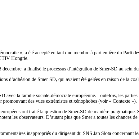
mocratie », a été accepté en tant que membre à part entière du Parti de
ACTIV Hongrie.
 8 décembre, a finalisé le processus d’intégration de Smer-SD au sein d
iations d’adhésion de Smer-SD, qui avaient été gelées en raison de la coal
D avec la famille sociale-démocrate européenne. Toutefois, les parties 
ar promouvant des vues extrémistes et xénophobes (voir « Contexte »).
es européens ont traité la question de Smer-SD de manière pragmatique. 
otent les observateurs. D’autant plus que Smer a toutes les chances de 
s commentaires inappropriés du dirigeant du SNS Jan Slota concernant le