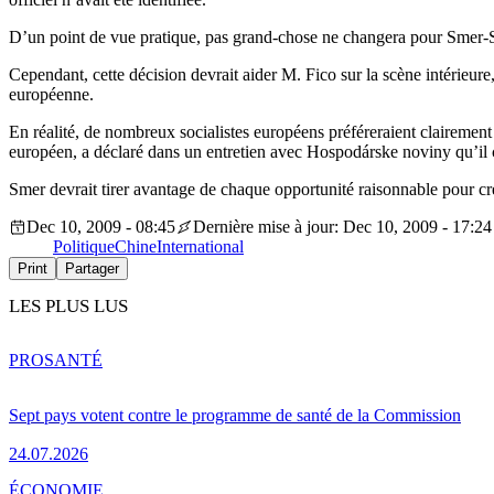
D’un point de vue pratique, pas grand-chose ne changera pour Smer-SD 
Cependant, cette décision devrait aider M. Fico sur la scène intérieure,
européenne.
En réalité, de nombreux socialistes européens préféreraient claire
européen, a déclaré dans un entretien avec Hospodárske noviny qu’il c
Smer devrait tirer avantage de chaque opportunité raisonnable pour crée
Dec 10, 2009 - 08:45
Dernière mise à jour: Dec 10, 2009 - 17:24
Politique
Chine
International
Print
Partager
LES PLUS LUS
PRO
SANTÉ
Sept pays votent contre le programme de santé de la Commission
24.07.2026
ÉCONOMIE