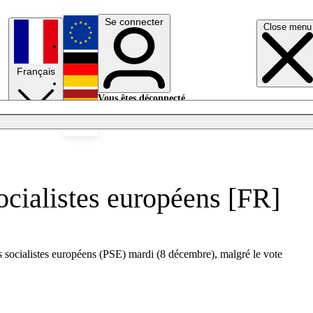
Se connecter
Close menu
English
Français
Deutsch
Vous êtes déconnecté.
Se connecter
Español
Lumières éteintes
socialistes européens [FR]
s socialistes européens (PSE) mardi (8 décembre), malgré le vote