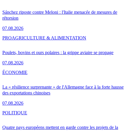
Sánchez riposte contre Meloni : l'Italie menacée de mesures de
rétorsion
07.08.2026
PRO
AGRICULTURE & ALIMENTATION
Poulets, bovins et ours polaires : la grippe aviaire se propage
07.08.2026
ÉCONOMIE
La « résilience surprenante » de l'Allemagne face à la forte hausse
des exportations chinoises
07.08.2026
POLITIQUE
Quatre pays européens mettent en garde contre les projets de la