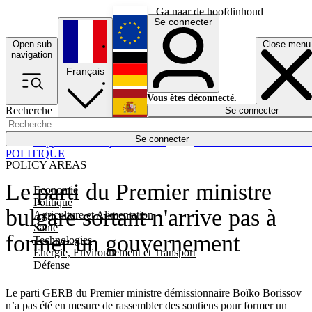
Ga naar de hoofdinhoud
Se connecter
Open sub
Close menu
English
navigation
Français
Deutsch
Vous êtes déconnecté.
Recherche
Se connecter
Español
Lumières éteintes
Se connecter
Rapporteur
Politique
Économie
Newsletters
Evénements
Em
POLITIQUE
POLICY AREAS
Le parti du Premier ministre
Economie
Politique
bulgare sortant n'arrive pas à
Agriculture et Alimentation
Santé
former un gouvernement
Technologies
Energie, Environnement et Transport
Défense
Le parti GERB du Premier ministre démissionnaire Boïko Borissov
n’a pas été en mesure de rassembler des soutiens pour former un