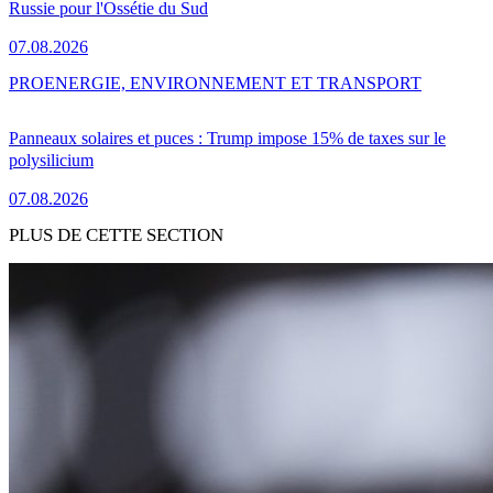
Russie pour l'Ossétie du Sud
07.08.2026
PRO
ENERGIE, ENVIRONNEMENT ET TRANSPORT
Panneaux solaires et puces : Trump impose 15% de taxes sur le
polysilicium
07.08.2026
PLUS DE CETTE SECTION