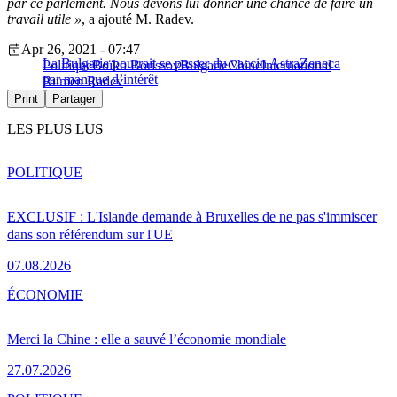
par ce parlement. Nous devons lui donner une chance de faire un
travail utile »
, a ajouté M. Radev.
Apr 26, 2021 - 07:47
La Bulgarie pourrait se passer du vaccin AstraZeneca
Politique
Boïko Borissov
Bulgarie
Chine
International
par manque d’intérêt
Rumen Radev
Print
Partager
LES PLUS LUS
POLITIQUE
EXCLUSIF : L'Islande demande à Bruxelles de ne pas s'immiscer
dans son référendum sur l'UE
07.08.2026
ÉCONOMIE
Merci la Chine : elle a sauvé l’économie mondiale
27.07.2026