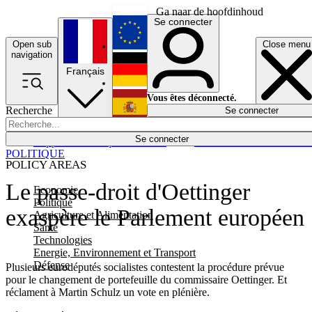
Ga naar de hoofdinhoud
Se connecter
Open sub
Close menu
English
navigation
Français
Deutsch
Vous êtes déconnecté.
Recherche
Se connecter
Español
Lumières éteintes
Se connecter
Rapporteur
Politique
Économie
Newsletters
Evénements
Em
POLITIQUE
POLICY AREAS
Le passe-droit d'Oettinger
Economie
Politique
exaspère le Parlement européen
Agriculture et Alimentation
Santé
Technologies
Energie, Environnement et Transport
Défense
Plusieurs eurodéputés socialistes contestent la procédure prévue
pour le changement de portefeuille du commissaire Oettinger. Et
réclament à Martin Schulz un vote en plénière.