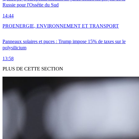
Russie pour l'Ossétie du Sud
14:44
PRO
ENERGIE, ENVIRONNEMENT ET TRANSPORT
Panneaux solaires et puces : Trump impose 15% de taxes sur le
polysilicium
13:58
PLUS DE CETTE SECTION