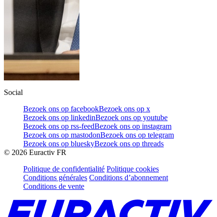
Social
Bezoek ons op facebook
Bezoek ons op x
Bezoek ons op linkedin
Bezoek ons op youtube
Bezoek ons op rss-feed
Bezoek ons op instagram
Bezoek ons op mastodon
Bezoek ons op telegram
Bezoek ons op bluesky
Bezoek ons op threads
©
2026
Euractiv FR
Politique de confidentialité
Politique cookies
Conditions générales
Conditions d’abonnement
Conditions de vente