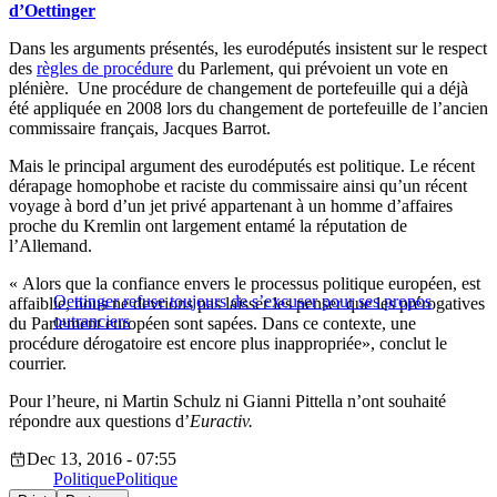
d’Oettinger
Dans les arguments présentés, les eurodéputés insistent sur le respect
des
règles de procédure
du Parlement, qui prévoient un vote en
plénière. Une procédure de changement de portefeuille qui a déjà
été appliquée en 2008 lors du changement de portefeuille de l’ancien
commissaire français, Jacques Barrot.
Mais le principal argument des eurodéputés est politique. Le récent
dérapage homophobe et raciste du commissaire ainsi qu’un récent
voyage à bord d’un jet privé appartenant à un homme d’affaires
proche du Kremlin ont largement entamé la réputation de
l’Allemand.
« Alors que la confiance envers le processus politique européen, est
Oettinger refuse toujours de s’excuser pour ses propos
affaiblie, nous ne devrions pas laisser les penser que les prérogatives
outranciers
du Parlement européen sont sapées. Dans ce contexte, une
procédure dérogatoire est encore plus inappropriée», conclut le
courrier.
Pour l’heure, ni Martin Schulz ni Gianni Pittella n’ont souhaité
répondre aux questions d’
Euractiv.
Dec 13, 2016 - 07:55
Politique
Politique