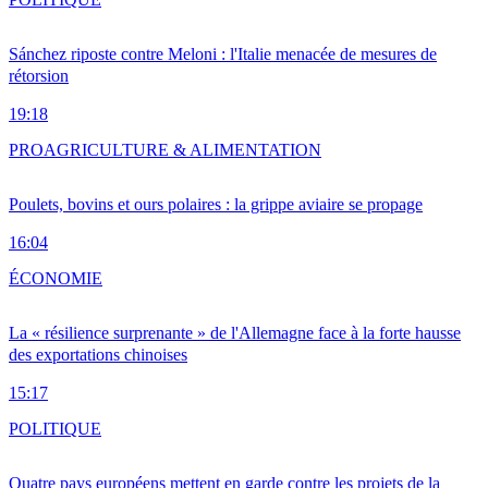
Sánchez riposte contre Meloni : l'Italie menacée de mesures de
rétorsion
19:18
PRO
AGRICULTURE & ALIMENTATION
Poulets, bovins et ours polaires : la grippe aviaire se propage
16:04
ÉCONOMIE
La « résilience surprenante » de l'Allemagne face à la forte hausse
des exportations chinoises
15:17
POLITIQUE
Quatre pays européens mettent en garde contre les projets de la