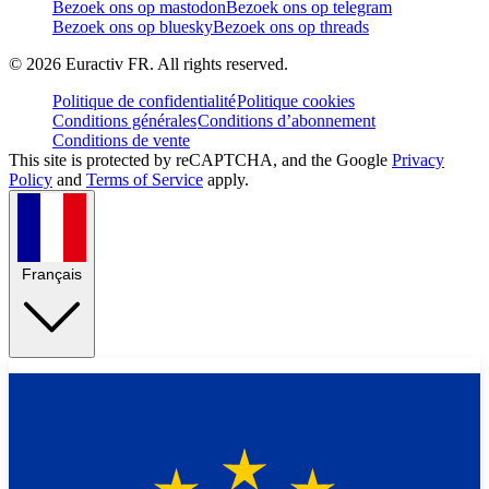
Bezoek ons op mastodon
Bezoek ons op telegram
Bezoek ons op bluesky
Bezoek ons op threads
©
2026
Euractiv FR. All rights reserved.
Politique de confidentialité
Politique cookies
Conditions générales
Conditions d’abonnement
Conditions de vente
This site is protected by reCAPTCHA, and the Google
Privacy
Policy
and
Terms of Service
apply.
Français