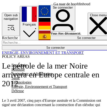
Ga naar de hoofdinhoud
Se connecter
Open sub
Close menu
English
navigation
Français
Deutsch
Vous êtes déconnecté.
Recherche
Se connecter
Español
Lumières éteintes
Se connecter
Rapporteur
Politique
Économie
Newsletters
Evénements
Em
ENERGIE, ENVIRONNEMENT ET TRANSPORT
POLICY AREAS
Le pétrole de la mer Noire
Economie
Politique
arrivera en Europe centrale en
Agriculture et Alimentation
Santé
2012
Technologies
Energie, Environnement et Transport
Défense
Le 3 avril 2007, cinq pays d'Europe australe et la Commission ont
signé une déclaration concernant la construction d'un oléoduc qui