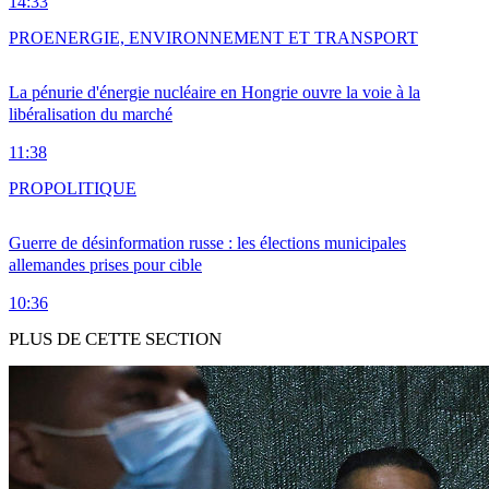
14:33
PRO
ENERGIE, ENVIRONNEMENT ET TRANSPORT
La pénurie d'énergie nucléaire en Hongrie ouvre la voie à la
libéralisation du marché
11:38
PRO
POLITIQUE
Guerre de désinformation russe : les élections municipales
allemandes prises pour cible
10:36
PLUS DE CETTE SECTION