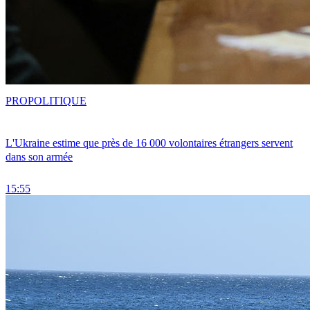
PRO
POLITIQUE
L'Ukraine estime que près de 16 000 volontaires étrangers servent
dans son armée
15:55