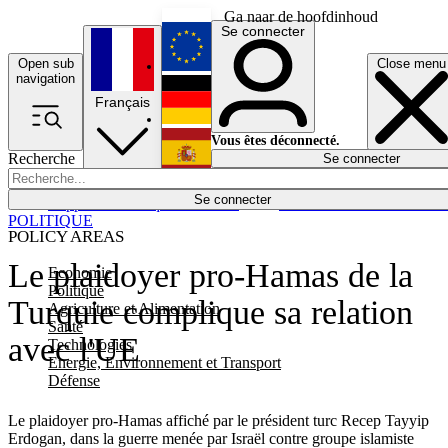
Ga naar de hoofdinhoud
Se connecter
Open sub
Close menu
English
navigation
Français
Deutsch
Vous êtes déconnecté.
Recherche
Se connecter
Español
Lumières éteintes
Se connecter
Rapporteur
Politique
Économie
Newsletters
Evénements
Em
POLITIQUE
POLICY AREAS
Le plaidoyer pro-Hamas de la
Economie
Politique
Turquie complique sa relation
Agriculture et Alimentation
Santé
avec l'UE
Technologies
Energie, Environnement et Transport
Défense
Le plaidoyer pro-Hamas affiché par le président turc Recep Tayyip
Erdogan, dans la guerre menée par Israël contre groupe islamiste