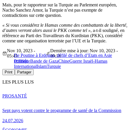
Mais, pour le rapporteur sur la Turquie au Parlement européen,
Nacho Sanchez Amor, la Turquie n’est pas exempte de
contradictions sur cette question.
« Si vous considérez le Hamas comme des combattants de la liberté,
d’autres verront alors aussi le PKK comme tel »
, a-t-il souligné, en
référence au Parti des Travailleurs du Kurdistan (PKK), considéré
comme une organisation terroriste par l’UE et la Turquie.
Nov 10, 2023 -
Dernière mise à jour: Nov 10, 2023 -
De Poutine à Erdogan, défilé de chefs d’Etats en Asie
05:45
09:18
centrale
Politique
Bande de Gaza
Chine
Guerre Israël-Hamas
International
Islam
Turquie
Print
Partager
LES PLUS LUS
PRO
SANTÉ
Sept pays votent contre le programme de santé de la Commission
24.07.2026