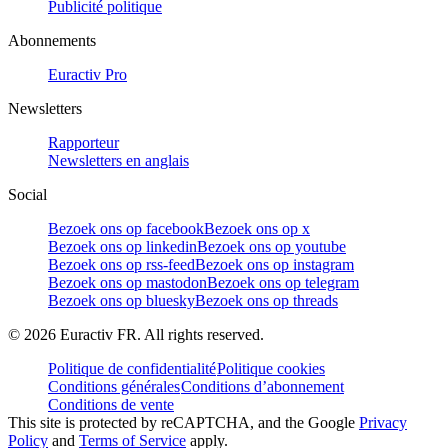
Publicité politique
Abonnements
Euractiv Pro
Newsletters
Rapporteur
Newsletters en anglais
Social
Bezoek ons op facebook
Bezoek ons op x
Bezoek ons op linkedin
Bezoek ons op youtube
Bezoek ons op rss-feed
Bezoek ons op instagram
Bezoek ons op mastodon
Bezoek ons op telegram
Bezoek ons op bluesky
Bezoek ons op threads
©
2026
Euractiv FR. All rights reserved.
Politique de confidentialité
Politique cookies
Conditions générales
Conditions d’abonnement
Conditions de vente
This site is protected by reCAPTCHA, and the Google
Privacy
Policy
and
Terms of Service
apply.