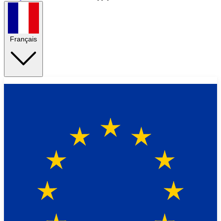
Français