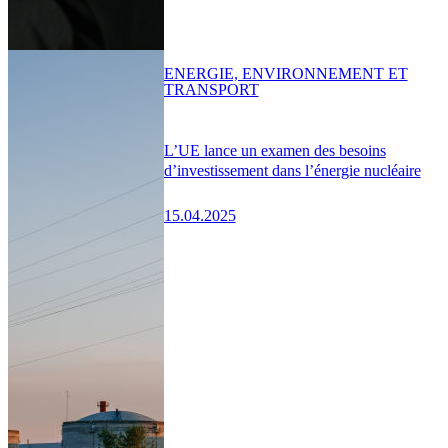
ENERGIE, ENVIRONNEMENT ET
TRANSPORT
L’UE lance un examen des besoins
d’investissement dans l’énergie nucléaire
15.04.2025