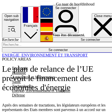
Ga naar de hoofdinhoud
Se connecter
Open sub
Close menu
English
navigation
Français
Deutsch
Vous êtes déconnecté.
Recherche
Se connecter
Español
Lumières éteintes
Se connecter
Rapporteur
Politique
Économie
Newsletters
Evénements
Em
ENERGIE, ENVIRONNEMENT ET TRANSPORT
POLICY AREAS
Le plan de relance de l’UE
Economie
Politique
prévoit le financement des
Agriculture et Alimentation
Santé
économies d'énergie
Technologies
Energie, Environnement et Transport
Défense
Après des semaines de tractations, les législateurs européens et les
représentants des Etats membres sont parvenus à un accord sur un