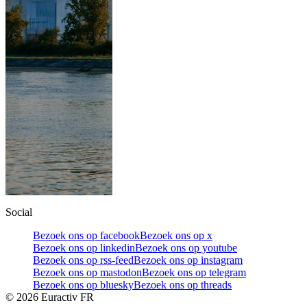
Social
Bezoek ons op facebook
Bezoek ons op x
Bezoek ons op linkedin
Bezoek ons op youtube
Bezoek ons op rss-feed
Bezoek ons op instagram
Bezoek ons op mastodon
Bezoek ons op telegram
Bezoek ons op bluesky
Bezoek ons op threads
©
2026
Euractiv FR