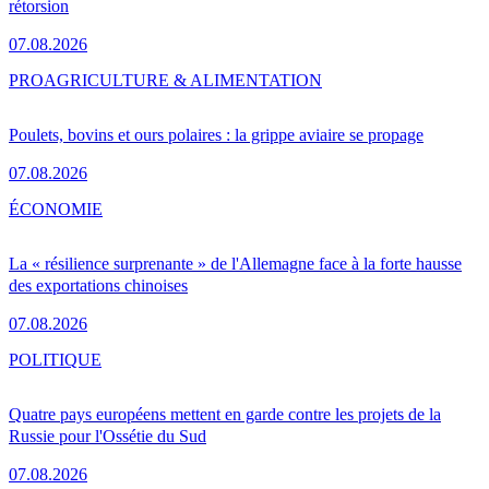
rétorsion
07.08.2026
PRO
AGRICULTURE & ALIMENTATION
Poulets, bovins et ours polaires : la grippe aviaire se propage
07.08.2026
ÉCONOMIE
La « résilience surprenante » de l'Allemagne face à la forte hausse
des exportations chinoises
07.08.2026
POLITIQUE
Quatre pays européens mettent en garde contre les projets de la
Russie pour l'Ossétie du Sud
07.08.2026