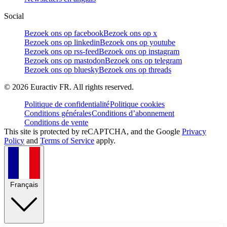
Social
Bezoek ons op facebook
Bezoek ons op x
Bezoek ons op linkedin
Bezoek ons op youtube
Bezoek ons op rss-feed
Bezoek ons op instagram
Bezoek ons op mastodon
Bezoek ons op telegram
Bezoek ons op bluesky
Bezoek ons op threads
©
2026
Euractiv FR. All rights reserved.
Politique de confidentialité
Politique cookies
Conditions générales
Conditions d’abonnement
Conditions de vente
This site is protected by reCAPTCHA, and the Google
Privacy
Policy
and
Terms of Service
apply.
Français