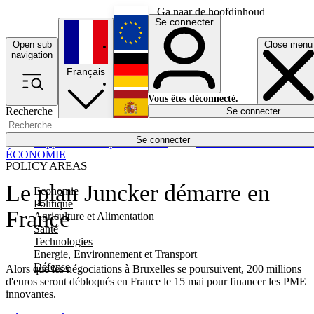
Ga naar de hoofdinhoud
Se connecter
Open sub
Close menu
English
navigation
Français
Deutsch
Vous êtes déconnecté.
Recherche
Se connecter
Español
Lumières éteintes
Se connecter
Rapporteur
Politique
Économie
Newsletters
Evénements
Em
ÉCONOMIE
POLICY AREAS
Le plan Juncker démarre en
Economie
Politique
France
Agriculture et Alimentation
Santé
Technologies
Energie, Environnement et Transport
Défense
Alors que les négociations à Bruxelles se poursuivent, 200 millions
d'euros seront débloqués en France le 15 mai pour financer les PME
innovantes.