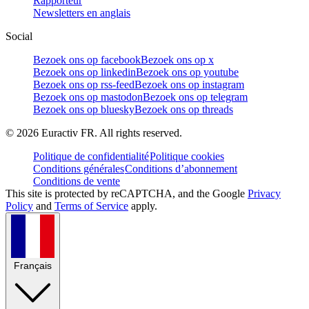
Rapporteur
Newsletters en anglais
Social
Bezoek ons op facebook
Bezoek ons op x
Bezoek ons op linkedin
Bezoek ons op youtube
Bezoek ons op rss-feed
Bezoek ons op instagram
Bezoek ons op mastodon
Bezoek ons op telegram
Bezoek ons op bluesky
Bezoek ons op threads
©
2026
Euractiv FR. All rights reserved.
Politique de confidentialité
Politique cookies
Conditions générales
Conditions d’abonnement
Conditions de vente
This site is protected by reCAPTCHA, and the Google
Privacy
Policy
and
Terms of Service
apply.
Français