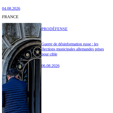
04.08.2026
FRANCE
PRO
DÉFENSE
Guerre de désinformation russe : les
élections municipales allemandes prises
pour cible
06.08.2026