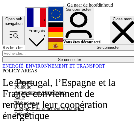
Ga naar de hoofdinhoud
Se connecter
Open sub
Close menu
English
navigation
Français
Deutsch
Vous êtes déconnecté.
Recherche
Se connecter
Español
Lumières éteintes
Se connecter
Rapporteur
Politique
Économie
Newsletters
Evénements
Em
ENERGIE, ENVIRONNEMENT ET TRANSPORT
POLICY AREAS
Le Portugal, l’Espagne et la
Economie
Politique
France conviennent de
Agriculture et Alimentation
Santé
renforcer leur coopération
Technologies
Energie, Environnement et Transport
énergétique
Défense