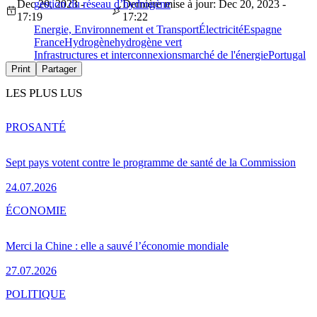
Dec 20, 2023 -
gestion du réseau d’hydrogène
Dernière mise à jour: Dec 20, 2023 -
17:19
17:22
Energie, Environnement et Transport
Électricité
Espagne
France
Hydrogène
hydrogène vert
Infrastructures et interconnexions
marché de l'énergie
Portugal
Print
Partager
LES PLUS LUS
PRO
SANTÉ
Sept pays votent contre le programme de santé de la Commission
24.07.2026
ÉCONOMIE
Merci la Chine : elle a sauvé l’économie mondiale
27.07.2026
POLITIQUE