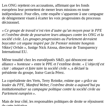
Les ONG rejettent ces accusations, affirmant que les fonds
européens leur permettent de mener leurs missions en toute
indépendance. Pour elles, cette enquête s’apparente à une campagne
de dénigrement visant à écarter les voix progressistes du processus
décisionnel.
« Ce groupe de travail n’est rien d’autre qu’un moyen pour le PPE
et l’extrême droite de poursuivre leurs attaques contre les ONG et la
société civile. Les groupes progressistes au Parlement devraient
boycotter cet organe inspiré par [le Premier ministre hongrois
Viktor] Orbán »
, fustige Nick Aiossa, directeur de Transparency
International EU.
Même tonalité chez les eurodéputés S&D, qui dénoncent une
alliance
« honteuse »
entre le PPE et l’extrême droite.
« L’objectif est
clair : attaquer et faire taire la société civile »
, a déclaré la
présidente du groupe, Iratxe García Pérez.
La coprésidente des Verts, Terry Reintke, estime que
« grâce au
leader du PPE, Manfred Weber, l’extrême droite a aujourd’hui pu
institutionnaliser sa campagne politique contre la société civile au
Parlement européen »
.
Mais de leur côté, les responsables politiques de droite se réjouissent
de cette initiative.