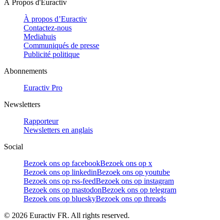
À Propos d'Euractiv
À propos d’Euractiv
Contactez-nous
Mediahuis
Communiqués de presse
Publicité politique
Abonnements
Euractiv Pro
Newsletters
Rapporteur
Newsletters en anglais
Social
Bezoek ons op facebook
Bezoek ons op x
Bezoek ons op linkedin
Bezoek ons op youtube
Bezoek ons op rss-feed
Bezoek ons op instagram
Bezoek ons op mastodon
Bezoek ons op telegram
Bezoek ons op bluesky
Bezoek ons op threads
©
2026
Euractiv FR. All rights reserved.