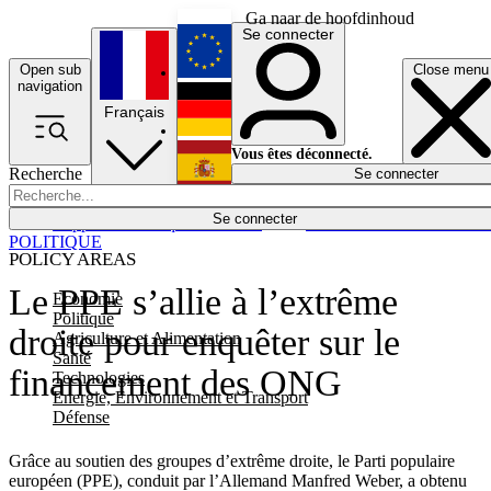
Ga naar de hoofdinhoud
Se connecter
Open sub
Close menu
English
navigation
Français
Deutsch
Vous êtes déconnecté.
Recherche
Se connecter
Español
Lumières éteintes
Se connecter
Rapporteur
Politique
Économie
Newsletters
Evénements
Em
POLITIQUE
POLICY AREAS
Le PPE s’allie à l’extrême
Economie
Politique
droite pour enquêter sur le
Agriculture et Alimentation
Santé
financement des ONG
Technologies
Energie, Environnement et Transport
Défense
Grâce au soutien des groupes d’extrême droite, le Parti populaire
européen (PPE), conduit par l’Allemand Manfred Weber, a obtenu