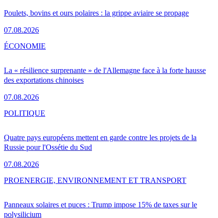
Poulets, bovins et ours polaires : la grippe aviaire se propage
07.08.2026
ÉCONOMIE
La « résilience surprenante » de l'Allemagne face à la forte hausse
des exportations chinoises
07.08.2026
POLITIQUE
Quatre pays européens mettent en garde contre les projets de la
Russie pour l'Ossétie du Sud
07.08.2026
PRO
ENERGIE, ENVIRONNEMENT ET TRANSPORT
Panneaux solaires et puces : Trump impose 15% de taxes sur le
polysilicium