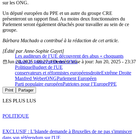
sur les ONG.
Un député européen du PPE et un autre du groupe CRE
présenteront un rapport final. Au moins deux fonctionnaires du
Parlement seront également détachés pour travailler au sein de ce
groupe.
Bárbara Machado a contribué à la rédaction de cet article.
[Édité par Anne-Sophie Gayet]
Les auditeurs de l’UE découvrent des abus « choquants
Jun 20, 2025 - 09:27
» dans le financement des ONG
Dernière mise à jour: Jun 20, 2025 - 23:37
Politique
Budget de l'UE
conservateurs et réformistes européens
droite
Extrême Droite
Manfred Weber
ONG
Parlement Européen
Parti populaire européen
Patriotes pour l’Europe
PPE
Print
Partager
LES PLUS LUS
POLITIQUE
EXCLUSIF : L'Islande demande à Bruxelles de ne pas s'immiscer
dans son référendum sur l'UE