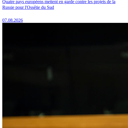
Quatre pays européens mettent en garde contre les projets de la
Russie pour l'Ossétie du Sud
07.08.2026