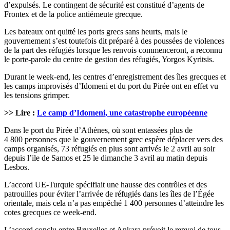
d’expulsés. Le contingent de sécurité est constitué d’agents de
Frontex et de la police antiémeute grecque.
Les bateaux ont quitté les ports grecs sans heurts, mais le
gouvernement s’est toutefois dit préparé à des poussées de violences
de la part des réfugiés lorsque les renvois commenceront, a reconnu
le porte-parole du centre de gestion des réfugiés, Yorgos Kyritsis.
Durant le week-end, les centres d’enregistrement des îles grecques et
les camps improvisés d’Idomeni et du port du Pirée ont en effet vu
les tensions grimper.
>> Lire :
Le camp d’Idomeni, une catastrophe européenne
Dans le port du Pirée d’Athènes, où sont entassées plus de
4 800 personnes que le gouvernement grec espère déplacer vers des
camps organisés, 73 réfugiés en plus sont arrivés le 2 avril au soir
depuis l’ile de Samos et 25 le dimanche 3 avril au matin depuis
Lesbos.
L’accord UE-Turquie spécifiait une hausse des contrôles et des
patrouilles pour éviter l’arrivée de réfugiés dans les îles de l’Égée
orientale, mais cela n’a pas empêché 1 400 personnes d’atteindre les
cotes grecques ce week-end.
L’accord conclu entre Bruxelles et Ankara prévoit le renvoi de tous