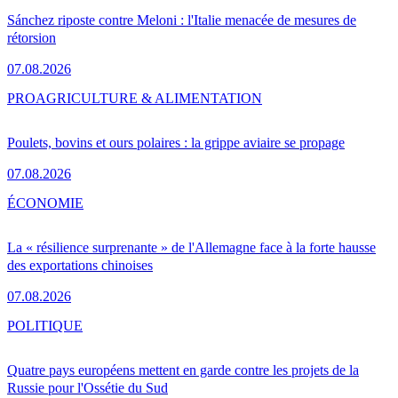
Sánchez riposte contre Meloni : l'Italie menacée de mesures de
rétorsion
07.08.2026
PRO
AGRICULTURE & ALIMENTATION
Poulets, bovins et ours polaires : la grippe aviaire se propage
07.08.2026
ÉCONOMIE
La « résilience surprenante » de l'Allemagne face à la forte hausse
des exportations chinoises
07.08.2026
POLITIQUE
Quatre pays européens mettent en garde contre les projets de la
Russie pour l'Ossétie du Sud