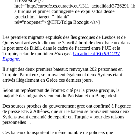
11639080w [<a
href="http://euroefe.es.euractiv.eu/1311_actualidad/3726291_ll
a-turquia-el-primer-contingente-de-expulsados-desde-
grecia.html" target="_blank"
rel="noopener">@EFE/Tolga Bozoglu</a>]
Les premiers migrants expulsés des îles grecques de Lesbos et de
Quíos sont arrivés le dimanche 3 avril à bord de deux bateaux dans
le port turc de Dikili, dans le cadre de l’accord entre l’UE et la
Turquie, selon le quotidien
Hürriyet
.
Un article d’
EURACTIV
Espagne.
Il s’agit des deux premiers bateaux renvoyant 202 personnes en
Turquie. Parmi eux, se trouvaient également deux Syriens étant
arrivés illégalement en Grèce ces derniers jours.
Selon un représentant de Frontex cité par la presse grecque, la
majorité des migrants viennent du Pakistan et du Bangladesh.
Des sources proches du gouvernement grec ont confirmé à l’agence
de presse Efe, à Athènes, que sur le bateau se trouvaient aussi deux
Syriens ayant demandé de repartir en Turquie « pour des raisons
personnelles ».
Ces bateaux transportent le même nombre de policiers que