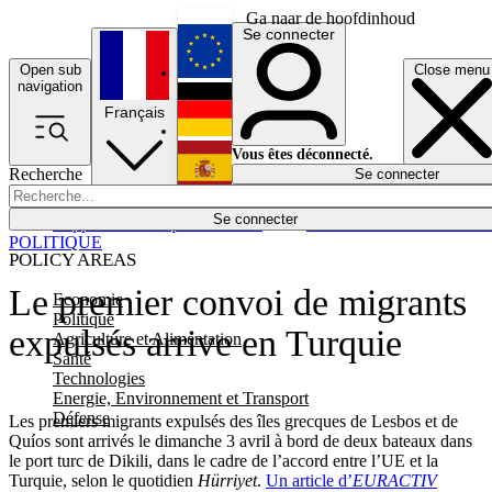
Ga naar de hoofdinhoud
Se connecter
Open sub
Close menu
English
navigation
Français
Deutsch
Vous êtes déconnecté.
Recherche
Se connecter
Español
Lumières éteintes
Se connecter
Rapporteur
Politique
Économie
Newsletters
Evénements
Em
POLITIQUE
POLICY AREAS
Le premier convoi de migrants
Economie
Politique
expulsés arrive en Turquie
Agriculture et Alimentation
Santé
Technologies
Energie, Environnement et Transport
Défense
Les premiers migrants expulsés des îles grecques de Lesbos et de
Quíos sont arrivés le dimanche 3 avril à bord de deux bateaux dans
le port turc de Dikili, dans le cadre de l’accord entre l’UE et la
Turquie, selon le quotidien
Hürriyet
.
Un article d’
EURACTIV