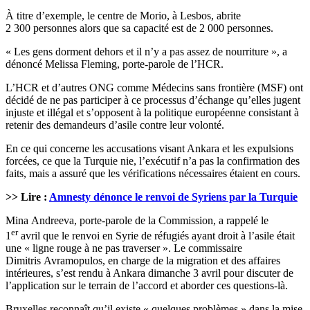
À titre d’exemple, le centre de Morio, à Lesbos, abrite
2 300 personnes alors que sa capacité est de 2 000 personnes.
« Les gens dorment dehors et il n’y a pas assez de nourriture », a
dénoncé Melissa Fleming, porte-parole de l’HCR.
L’HCR et d’autres ONG comme Médecins sans frontière (MSF) ont
décidé de ne pas participer à ce processus d’échange qu’elles jugent
injuste et illégal et s’opposent à la politique européenne consistant à
retenir des demandeurs d’asile contre leur volonté.
En ce qui concerne les accusations visant Ankara et les expulsions
forcées, ce que la Turquie nie, l’exécutif n’a pas la confirmation des
faits, mais a assuré que les vérifications nécessaires étaient en cours.
>> Lire :
Amnesty dénonce le renvoi de Syriens par la Turquie
Mina Andreeva, porte-parole de la Commission, a rappelé le
er
1
avril que le renvoi en Syrie de réfugiés ayant droit à l’asile était
une « ligne rouge à ne pas traverser ». Le commissaire
Dimitris Avramopulos, en charge de la migration et des affaires
intérieures, s’est rendu à Ankara dimanche 3 avril pour discuter de
l’application sur le terrain de l’accord et aborder ces questions-là.
Bruxelles reconnaît qu’il existe « quelques problèmes » dans la mise