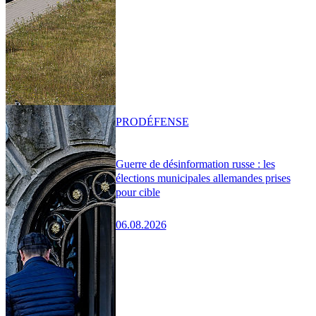
PRO
DÉFENSE
Guerre de désinformation russe : les
élections municipales allemandes prises
pour cible
06.08.2026