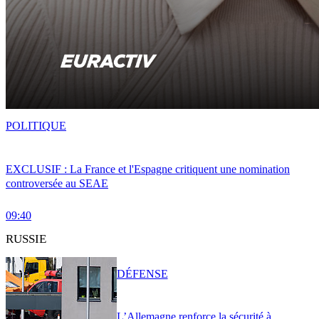
POLITIQUE
EXCLUSIF : La France et l'Espagne critiquent une nomination
controversée au SEAE
09:40
RUSSIE
DÉFENSE
L’Allemagne renforce la sécurité à