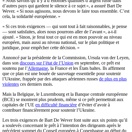
« Nous savons qu’il y a d’énormes quantités d’argent russe dans
d’autres pays qui gardent le silence à ce sujet », a assuré Bart De
Wever. « Si nous agissons, nous devons le faire tous ensemble. C’est
cela, la solidarité européenne. »
« Si ces trois exigences — qui sont tout à fait raisonnables, je pense
— sont satisfaites, alors nous pourrons aller de l’avant », a-t-il
ajouté. « Sinon, je ferai tout ce qui est en mon pouvoir au niveau
européen, mais aussi au niveau national, sur le plan politique et
juridique, pour empêcher cette décision. »
Annoncé par la présidente de la Commission, Ursula von der Leyen,
dans son
discours sur l’état de l’Union
en septembre, ce prêt est
soutenu par l’
Allemagne
, la France et les États baltes. Ils affirment
que ce plan est une bouée de sauvetage essentielle pour soutenir
l’Ukraine, frappée par des attaques aériennes russes
de plus en plus
violentes
ces derniers mois.
Mais la Belgique, le Luxembourg et la Banque centrale européenne
(BCE) se montrent plus prudents, même si ce prêt permettrait aux
capitales de l’UE
en difficulté financière
d’éviter d’avoir à
contribuer financièrement pour soutenir l’Ukraine.
Les trois exigences de Bart De Wever font suite aux six points qu’il
a soulevés concernant le prêt à l’intention des dirigeants après le
précédent sommet du Conseil européen à Copenhague au début du