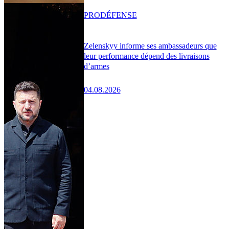
PRO
DÉFENSE
Zelenskyy informe ses ambassadeurs que
leur performance dépend des livraisons
d’armes
04.08.2026