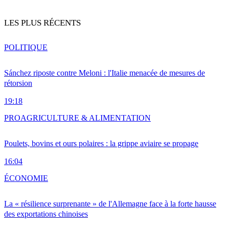
LES PLUS RÉCENTS
POLITIQUE
Sánchez riposte contre Meloni : l'Italie menacée de mesures de
rétorsion
19:18
PRO
AGRICULTURE & ALIMENTATION
Poulets, bovins et ours polaires : la grippe aviaire se propage
16:04
ÉCONOMIE
La « résilience surprenante » de l'Allemagne face à la forte hausse
des exportations chinoises