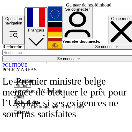
Ga naar de hoofdinhoud
Se connecter
Open sub
Close menu
English
navigation
Français
Deutsch
Vous êtes déconnecté.
Recherche
Se connecter
Español
Lumières éteintes
Se connecter
Rapporteur
Politique
Économie
Newsletters
Evénements
Em
POLITIQUE
POLICY AREAS
Le Premier ministre belge
Economie
Politique
menace de bloquer le prêt pour
Agriculture et Alimentation
Santé
l’Ukraine si ses exigences ne
Technologies
Energie, Environnement et Transport
sont pas satisfaites
Défense