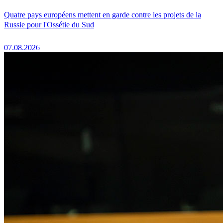
Quatre pays européens mettent en garde contre les projets de la
Russie pour l'Ossétie du Sud
07.08.2026