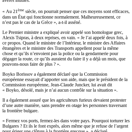
avérés inutiles.
ème
« Au 21
siècle, on pourrait penser que ces moyens sont efficaces,
dans un État qui fonctionne normalement. Malheureusement, ce
n’est pas le cas de la Grèce », a-t-il asséné.
Le Premier ministre a expliqué avoir appelé son homologue grec,
Alexis Tsipras, à deux reprises, en vain. « Je l’ai appelé deux fois, à
ce propos. Quand le ministre de l’Intérieur, le ministre des Affaires
étrangères et le ministre des Transports appellent pour la même
chose et qu’ils n’envoient pas la police ou la gendarmerie pour
dégager la route, ce qu’ils auraient du faire il y a déjà un mois, que
pouvons-nous faire de plus ? ».
Boyko Borissov a également déclaré que la Commission
européenne essayait d’apporter son aide, mais que le président de la
Commission européenne, Jean-Claude Juncker, lui avait dit
« Boyko, désolé, mais je n’ai aucun contrôle sur la situation ».
Il a également assuré que les agriculteurs furieux devaient protester
d’une autre manière, sans prendre en otage les personnes traversant
la frontière bulgare.
« Fermez vos ports, fermez-les dans votre pays. Pourquoi torturer les
Bulgares ? Et ils le font exprès, alors même que je refuse de l’argent
pour ériger une clôture à la frontière grecque », a déclaré