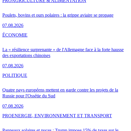
PRO
AGRICULTURE & ALIMENTATION
Poulets, bovins et ours polaires : la grippe aviaire se propage
07.08.2026
ÉCONOMIE
La « résilience surprenante » de l'Allemagne face à la forte hausse
des exportations chinoises
07.08.2026
POLITIQUE
Quatre pays européens mettent en garde contre les projets de la
Russie pour l'Ossétie du Sud
07.08.2026
PRO
ENERGIE, ENVIRONNEMENT ET TRANSPORT
Panneaux solaires et puces : Trump impose 15% de taxes sur le