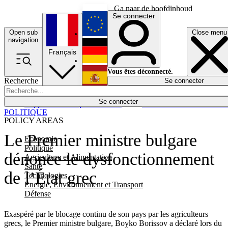
Ga naar de hoofdinhoud
Se connecter
Open sub
Close menu
English
navigation
Français
Deutsch
Vous êtes déconnecté.
Recherche
Se connecter
Español
Lumières éteintes
Se connecter
Rapporteur
Politique
Économie
Newsletters
Evénements
Em
POLITIQUE
POLICY AREAS
Le Premier ministre bulgare
Economie
Politique
dénonce le dysfonctionnement
Agriculture et Alimentation
Santé
de l’État grec
Technologies
Energie, Environnement et Transport
Défense
Exaspéré par le blocage continu de son pays par les agriculteurs
grecs, le Premier ministre bulgare, Boyko Borissov a déclaré lors du