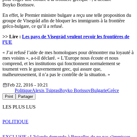
Boyko Borissov.
En effet, le Premier ministre bulgare a reçu une telle proposition du
groupe de Visegrád afin de bloquer les immigrants à la frontière
gréco-bulgare, ce qu’il a refusé.
>> Lire :
Les pays de Visegrád veulent revoir les frontières de
l’UE
« J’ai refusé l’aide de mes homologues pour démontrer ma loyauté à
mes voisins », a-t-il déclaré. « L’Europe nous écoute et nous
comprend, et les institutions qui fonctionnent normalement se
tournent vers le gouvernement grec, qui assure que,
malheureusement, il n’a pas le contrôle de la situation. »
Feb 22, 2016 - 10:21
Politique
Alexis Tsipras
Boyko Borissov
Bulgarie
Grèce
Print
Partager
LES PLUS LUS
POLITIQUE
EXCLUSIF : L'Islande demande à Bruxelles de ne pas s'immiscer