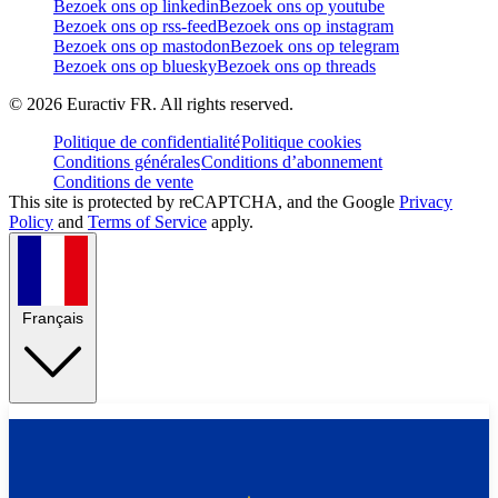
Bezoek ons op linkedin
Bezoek ons op youtube
Bezoek ons op rss-feed
Bezoek ons op instagram
Bezoek ons op mastodon
Bezoek ons op telegram
Bezoek ons op bluesky
Bezoek ons op threads
©
2026
Euractiv FR. All rights reserved.
Politique de confidentialité
Politique cookies
Conditions générales
Conditions d’abonnement
Conditions de vente
This site is protected by reCAPTCHA, and the Google
Privacy
Policy
and
Terms of Service
apply.
Français