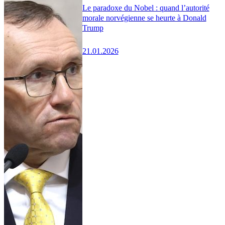
Le paradoxe du Nobel : quand l’autorité
morale norvégienne se heurte à Donald
Trump
21.01.2026