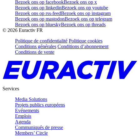
Bezoek ons op facebook
Bezoek ons op x
Bezoek ons op linkedin
Bezoek ons op youtube
Bezoek ons op rss-feed
Bezoek ons op instagram
Bezoek ons op mastodon
Bezoek ons op telegram
Bezoek ons op bluesky
Bezoek ons op threads
©
2026
Euractiv FR
Politique de confidentialité
Politique cookies
Conditions générales
Conditions d’abonnement
Conditions de vente
Services
Media Solutions
Projets publics européens
Evénements
Emplois
Agenda
Communiqués de presse
Members’ Circle