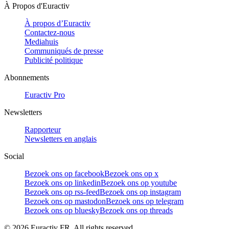
À Propos d'Euractiv
À propos d’Euractiv
Contactez-nous
Mediahuis
Communiqués de presse
Publicité politique
Abonnements
Euractiv Pro
Newsletters
Rapporteur
Newsletters en anglais
Social
Bezoek ons op facebook
Bezoek ons op x
Bezoek ons op linkedin
Bezoek ons op youtube
Bezoek ons op rss-feed
Bezoek ons op instagram
Bezoek ons op mastodon
Bezoek ons op telegram
Bezoek ons op bluesky
Bezoek ons op threads
©
2026
Euractiv FR. All rights reserved.