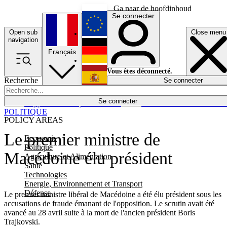
Ga naar de hoofdinhoud
Se connecter
Open sub
Close menu
English
navigation
Français
Deutsch
Vous êtes déconnecté.
Recherche
Se connecter
Español
Lumières éteintes
Se connecter
Rapporteur
Politique
Économie
Newsletters
Evénements
Em
POLITIQUE
POLICY AREAS
Le premier ministre de
Economie
Politique
Macédoine élu président
Agriculture et Alimentation
Santé
Technologies
Energie, Environnement et Transport
Défense
Le premier ministre libéral de Macédoine a été élu président sous les
accusations de fraude émanant de l'opposition. Le scrutin avait été
avancé au 28 avril suite à la mort de l'ancien président Boris
Trajkovski.