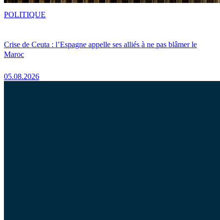
POLITIQUE
Crise de Ceuta : l’Espagne appelle ses alliés à ne pas blâmer le
Maroc
05.08.2026