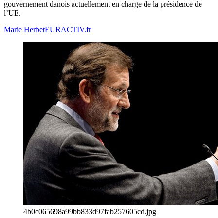
gouvernement danois actuellement en charge de la présidence de
l’UE.
Marie Herbet
EURACTIV.fr
4b0c065698a99bb833d97fab257605cd.jpg