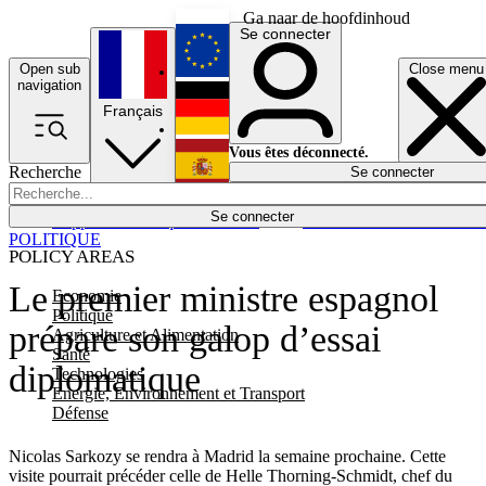
Ga naar de hoofdinhoud
Se connecter
Open sub
Close menu
English
navigation
Français
Deutsch
Vous êtes déconnecté.
Recherche
Se connecter
Español
Lumières éteintes
Se connecter
Rapporteur
Politique
Économie
Newsletters
Evénements
Em
POLITIQUE
POLICY AREAS
Le premier ministre espagnol
Economie
Politique
prépare son galop d’essai
Agriculture et Alimentation
Santé
diplomatique
Technologies
Energie, Environnement et Transport
Défense
Nicolas Sarkozy se rendra à Madrid la semaine prochaine. Cette
visite pourrait précéder celle de Helle Thorning-Schmidt, chef du