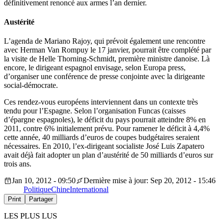
définitivement renoncé aux armes l’an dernier.
Austérité
L’agenda de Mariano Rajoy, qui prévoit également une rencontre
avec Herman Van Rompuy le 17 janvier, pourrait être complété par
la visite de Helle Thorning-Schmidt, première ministre danoise. Là
encore, le dirigeant espagnol envisage, selon Europa press,
d’organiser une conférence de presse conjointe avec la dirigeante
social-démocrate.
Ces rendez-vous européens interviennent dans un contexte très
tendu pour l’Espagne. Selon l’organisation Funcas (caisses
d’épargne espagnoles), le déficit du pays pourrait atteindre 8% en
2011, contre 6% initialement prévu. Pour ramener le déficit à 4,4%
cette année, 40 milliards d’euros de coupes budgétaires seraient
nécessaires. En 2010, l’ex-dirigeant socialiste José Luis Zapatero
avait déjà fait adopter un plan d’austérité de 50 milliards d’euros sur
trois ans.
Jan 10, 2012 - 09:50
Dernière mise à jour: Sep 20, 2012 - 15:46
Politique
Chine
International
Print
Partager
LES PLUS LUS