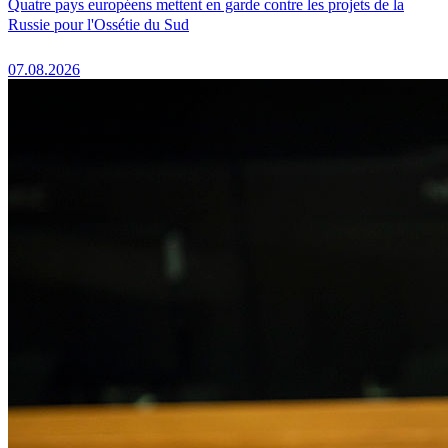
Quatre pays européens mettent en garde contre les projets de la
Russie pour l'Ossétie du Sud
07.08.2026