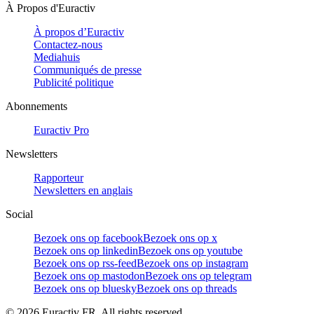
À Propos d'Euractiv
À propos d’Euractiv
Contactez-nous
Mediahuis
Communiqués de presse
Publicité politique
Abonnements
Euractiv Pro
Newsletters
Rapporteur
Newsletters en anglais
Social
Bezoek ons op facebook
Bezoek ons op x
Bezoek ons op linkedin
Bezoek ons op youtube
Bezoek ons op rss-feed
Bezoek ons op instagram
Bezoek ons op mastodon
Bezoek ons op telegram
Bezoek ons op bluesky
Bezoek ons op threads
©
2026
Euractiv FR. All rights reserved.