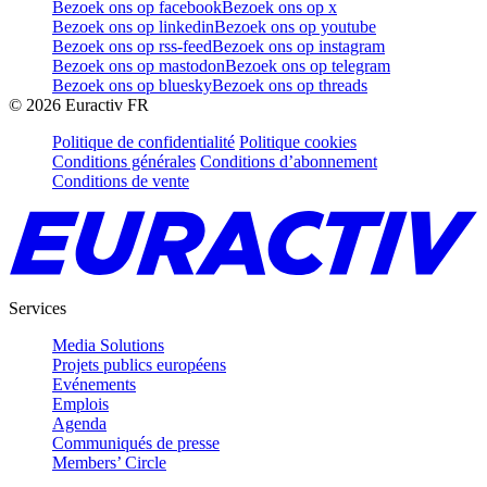
Bezoek ons op facebook
Bezoek ons op x
Bezoek ons op linkedin
Bezoek ons op youtube
Bezoek ons op rss-feed
Bezoek ons op instagram
Bezoek ons op mastodon
Bezoek ons op telegram
Bezoek ons op bluesky
Bezoek ons op threads
©
2026
Euractiv FR
Politique de confidentialité
Politique cookies
Conditions générales
Conditions d’abonnement
Conditions de vente
Services
Media Solutions
Projets publics européens
Evénements
Emplois
Agenda
Communiqués de presse
Members’ Circle