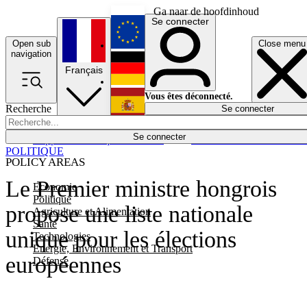
Ga naar de hoofdinhoud
Se connecter
Open sub
Close menu
English
navigation
Français
Deutsch
Vous êtes déconnecté.
Recherche
Se connecter
Español
Lumières éteintes
Se connecter
Rapporteur
Politique
Économie
Newsletters
Evénements
Em
POLITIQUE
POLICY AREAS
Le Premier ministre hongrois
Economie
Politique
propose une liste nationale
Agriculture et Alimentation
Santé
unique pour les élections
Technologies
Energie, Environnement et Transport
européennes
Défense