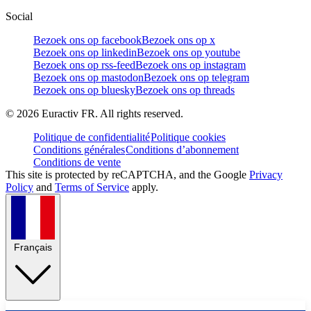
Social
Bezoek ons op facebook
Bezoek ons op x
Bezoek ons op linkedin
Bezoek ons op youtube
Bezoek ons op rss-feed
Bezoek ons op instagram
Bezoek ons op mastodon
Bezoek ons op telegram
Bezoek ons op bluesky
Bezoek ons op threads
©
2026
Euractiv FR. All rights reserved.
Politique de confidentialité
Politique cookies
Conditions générales
Conditions d’abonnement
Conditions de vente
This site is protected by reCAPTCHA, and the Google
Privacy
Policy
and
Terms of Service
apply.
Français