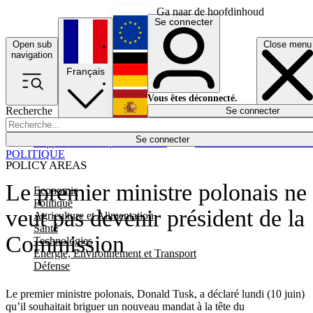
Ga naar de hoofdinhoud
Se connecter
Open sub
Close menu
English
navigation
Français
Deutsch
Vous êtes déconnecté.
Recherche
Se connecter
Español
Lumières éteintes
Se connecter
Rapporteur
Politique
Économie
Newsletters
Evénements
Em
POLITIQUE
POLICY AREAS
Le premier ministre polonais ne
Economie
Politique
veut pas devenir président de la
Agriculture et Alimentation
Santé
Commission
Technologies
Energie, Environnement et Transport
Défense
Le premier ministre polonais, Donald Tusk, a déclaré lundi (10 juin)
qu’il souhaitait briguer un nouveau mandat à la tête du