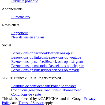
Publicité politique
Abonnements
Euractiv Pro
Newsletters
Rapporteur
Newsletters en anglais
Social
Bezoek ons op facebook
Bezoek ons op x
Bezoek ons op linkedin
Bezoek ons op youtube
Bezoek ons op rss-feed
Bezoek ons op instagram
Bezoek ons op mastodon
Bezoek ons op telegram
Bezoek ons op bluesky
Bezoek ons op threads
©
2026
Euractiv FR. All rights reserved.
Politique de confidentialité
Politique cookies
Conditions générales
Conditions d’abonnement
Conditions de vente
This site is protected by reCAPTCHA, and the Google
Privacy
Policy
and
Terms of Service
apply.