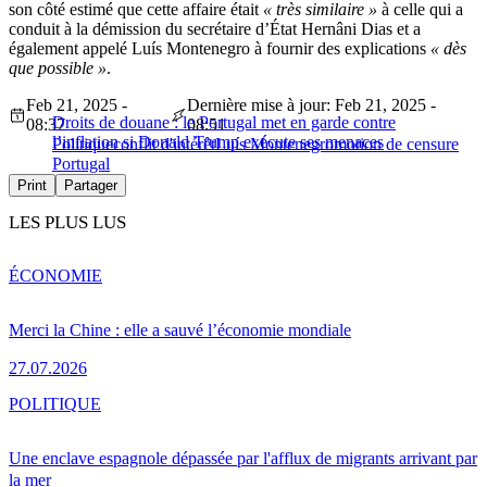
son côté estimé que cette affaire était
« très similaire »
à celle qui a
conduit à la démission du secrétaire d’État Hernâni Dias et a
également appelé Luís Montenegro à fournir des explications
« dès
que possible »
.
Feb 21, 2025 -
Dernière mise à jour: Feb 21, 2025 -
Droits de douane : le Portugal met en garde contre
08:37
08:51
l’inflation si Donald Trump exécute ses menaces
Politique
conflit d'intérêt
Luís Montenegro
motion de censure
Portugal
Print
Partager
LES PLUS LUS
ÉCONOMIE
Merci la Chine : elle a sauvé l’économie mondiale
27.07.2026
POLITIQUE
Une enclave espagnole dépassée par l'afflux de migrants arrivant par
la mer