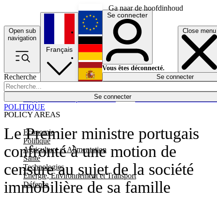
Ga naar de hoofdinhoud
Se connecter
Open sub
Close menu
English
navigation
Français
Deutsch
Vous êtes déconnecté.
Recherche
Se connecter
Español
Lumières éteintes
Se connecter
Rapporteur
Politique
Économie
Newsletters
Evénements
Em
POLITIQUE
POLICY AREAS
Le Premier ministre portugais
Economie
Politique
confronté à une motion de
Agriculture et Alimentation
Santé
censure au sujet de la société
Technologies
Energie, Environnement et Transport
immobilière de sa famille
Défense