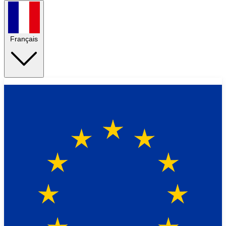
Français