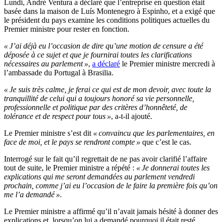
Lundi, André Ventura a déclaré que l’entreprise en question était
basée dans la maison de Luís Montenegro à Espinho, et a exigé que
le président du pays examine les conditions politiques actuelles du
Premier ministre pour rester en fonction.
« J’ai déjà eu l’occasion de dire qu’une motion de censure a été
déposée à ce sujet et que je fournirai toutes les clarifications
nécessaires au parlement »
,
a déclaré
le Premier ministre mercredi à
l’ambassade du Portugal à Brasilia.
« Je suis très calme, je ferai ce qui est de mon devoir, avec toute la
tranquillité de celui qui a toujours honoré sa vie personnelle,
professionnelle et politique par des critères d’honnêteté, de
tolérance et de respect pour tous »
, a-t-il ajouté.
Le Premier ministre s’est dit
« convaincu que les parlementaires, en
face de moi, et le pays se rendront compte »
que c’est le cas.
Interrogé sur le fait qu’il regrettait de ne pas avoir clarifié l’affaire
tout de suite, le Premier ministre a répété :
« Je donnerai toutes les
explications qui me seront demandées au parlement vendredi
prochain, comme j’ai eu l’occasion de le faire la première fois qu’on
me l’a demandé ».
Le Premier ministre a affirmé qu’il n’avait jamais hésité à donner des
explications et, lorsqu’on lui a demandé pourquoi il était resté