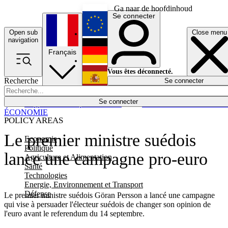
Ga naar de hoofdinhoud
Se connecter
Open sub
Close menu
English
navigation
Français
Deutsch
Vous êtes déconnecté.
Recherche
Se connecter
Español
Lumières éteintes
Se connecter
Rapporteur
Politique
Économie
Newsletters
Evénements
Em
ÉCONOMIE
POLICY AREAS
Le premier ministre suédois
Economie
Politique
lance une campagne pro-euro
Agriculture et Alimentation
Santé
Technologies
Energie, Environnement et Transport
Défense
Le premier ministre suédois Göran Persson a lancé une campagne
qui vise à persuader l'électeur suédois de changer son opinion de
l'euro avant le referendum du 14 septembre.