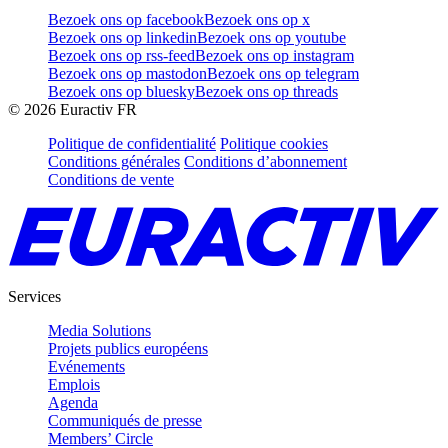
Bezoek ons op facebook
Bezoek ons op x
Bezoek ons op linkedin
Bezoek ons op youtube
Bezoek ons op rss-feed
Bezoek ons op instagram
Bezoek ons op mastodon
Bezoek ons op telegram
Bezoek ons op bluesky
Bezoek ons op threads
©
2026
Euractiv FR
Politique de confidentialité
Politique cookies
Conditions générales
Conditions d’abonnement
Conditions de vente
Services
Media Solutions
Projets publics européens
Evénements
Emplois
Agenda
Communiqués de presse
Members’ Circle